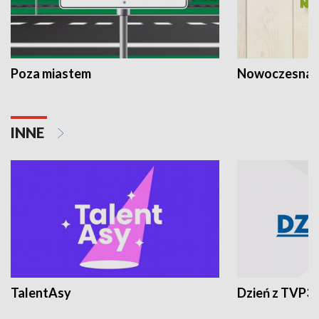
Poza miastem
Nowoczesna 
INNE
TalentAsy
Dzień z TVP3