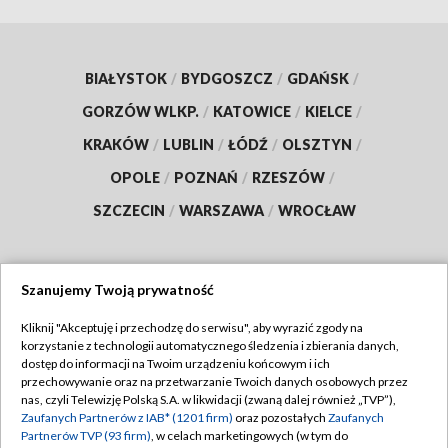
BIAŁYSTOK
/
BYDGOSZCZ
/
GDAŃSK
/
GORZÓW WLKP.
/
KATOWICE
/
KIELCE
/
KRAKÓW
/
LUBLIN
/
ŁÓDŹ
/
OLSZTYN
/
OPOLE
/
POZNAŃ
/
RZESZÓW
/
SZCZECIN
/
WARSZAWA
/
WROCŁAW
Szanujemy Twoją prywatność
Dołącz do nas:
Kliknij "Akceptuję i przechodzę do serwisu", aby wyrazić zgody na
korzystanie z technologii automatycznego śledzenia i zbierania danych,
TVP
dostęp do informacji na Twoim urządzeniu końcowym i ich
Abonament TVP
przechowywanie oraz na przetwarzanie Twoich danych osobowych przez
Regulamin TVP
nas, czyli Telewizję Polską S.A. w likwidacji (zwaną dalej również „TVP”),
Emisja w TVP
Zaufanych Partnerów z IAB* (1201 firm)
oraz pozostałych
Zaufanych
Polityka prywatności
Partnerów TVP (93 firm)
, w celach marketingowych (w tym do
Centrum informacji TVP