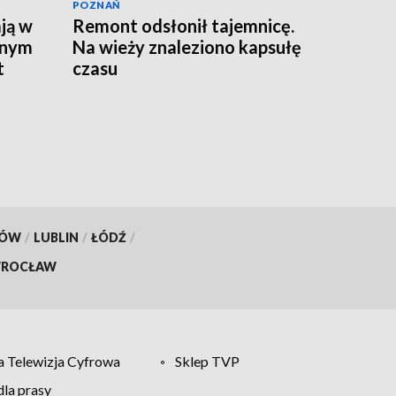
POZNAŃ
ją w
Remont odsłonił tajemnicę.
wnym
Na wieży znaleziono kapsułę
t
czasu
KÓW
/
LUBLIN
/
ŁÓDŹ
/
ROCŁAW
 Telewizja Cyfrowa
Sklep TVP
la prasy