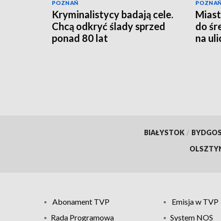
POZNAŃ
POZNA
Kryminalistycy badają cele.
Miast
Chcą odkryć ślady sprzed
do śr
ponad 80 lat
na ul
[WID
BIAŁYSTOK
/
BYDGO
OLSZTY
Abonament TVP
Emisja w TVP
Rada Programowa
System NOS