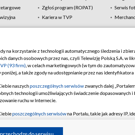
zetargowe
Zgłoś program (ROPAT)
Serwis fo
wizyjna
Kariera w TVP
Merchandi
Polityka prywatności
Moje zgody
Pomoc
Biuro re
ody na korzystanie z technologii automatycznego śledzenia i zbie
 danych osobowych przez nas, czyli Telewizję Polską S.A. w likw
VP (93 firm)
, w celach marketingowych (w tym do zautomatyzow
 poniżej, a także zgody na udostępnianie przez nas identyfikator
Ciebie naszych
poszczególnych serwisów
zwanych dalej „Portalem
obnych technologii umożliwiających świadczenie dopasowanych i be
zowanie ruchu w Internecie.
Ciebie
poszczególnych serwisów
na Portalu, takie jak adresy IP, 
sach Portalu czy historia odwiedzin będą przetwarzane przez TV
ji: przechowywania informacji na urządzeniu lub dostęp do nich,
©2026 Telewizja Polska S.A. w likwidacji
 przechodzę do serwisu