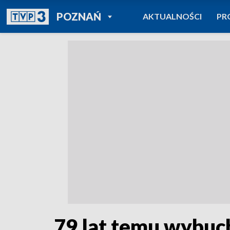
POWRÓT DO
POZNAŃ
AKTUALNOŚCI
PR
TVP REGIONY
79 lat temu wybuc