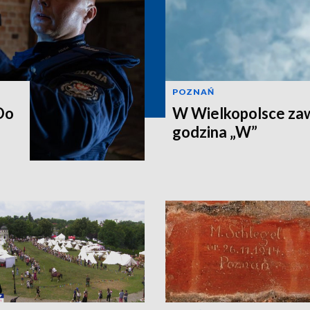
POZNAŃ
Do
W Wielkopolsce zaw
godzina „W”