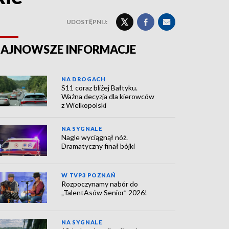
UDOSTĘPNIJ:
AJNOWSZE INFORMACJE
NA DROGACH
S11 coraz bliżej Bałtyku.
Ważna decyzja dla kierowców
z Wielkopolski
NA SYGNALE
Nagle wyciągnął nóż.
Dramatyczny finał bójki
W TVP3 POZNAŃ
Rozpoczynamy nabór do
„TalentAsów Senior” 2026!
NA SYGNALE