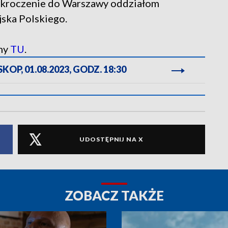
 wkroczenie do Warszawy oddziałom
ka Polskiego.
my
TU
.
OP, 01.08.2023, GODZ. 18:30
UDOSTĘPNIJ NA X
ZOBACZ TAKŻE