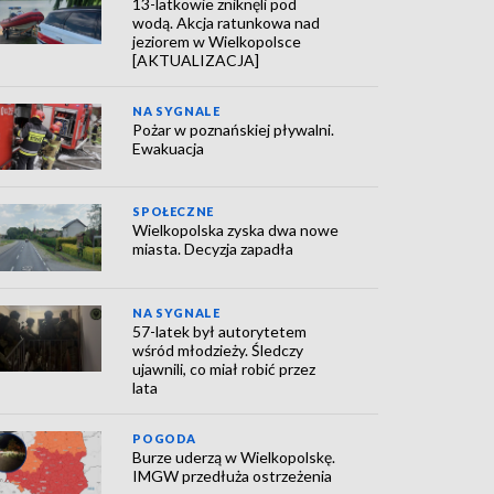
13-latkowie zniknęli pod
wodą. Akcja ratunkowa nad
jeziorem w Wielkopolsce
[AKTUALIZACJA]
NA SYGNALE
Pożar w poznańskiej pływalni.
Ewakuacja
SPOŁECZNE
Wielkopolska zyska dwa nowe
miasta. Decyzja zapadła
NA SYGNALE
57-latek był autorytetem
wśród młodzieży. Śledczy
ujawnili, co miał robić przez
lata
POGODA
Burze uderzą w Wielkopolskę.
IMGW przedłuża ostrzeżenia