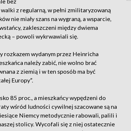
ale bez
walki z regularną, w pełni zmilitaryzowaną
ów nie miały szans na wygraną, a wsparcie,
 Powstańcy, zakleszczeni między dwiema
cką – powoli wykrwawiali się.
ny rozkazem wydanym przez Heinricha
szkańca należy zabić, nie wolno brać
nana z ziemią i w ten sposób ma być
ałej Europy”.
lisko 85 proc., a mieszkańcy wypędzeni do
raty wśród ludności cywilnej szacowane są na
iesiące Niemcy metodycznie rabowali, palili i
szej stolicy. Wycofali się z niej ostatecznie