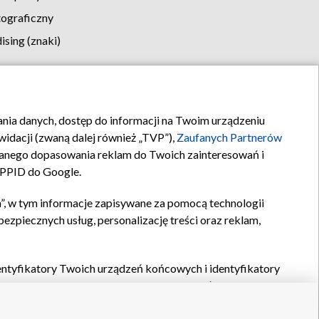
tograficzny
sing (znaki)
klamy
Kontakt
rania danych, dostęp do informacji na Twoim urządzeniu
idacji (zwaną dalej również „TVP”),
Zaufanych Partnerów
anego dopasowania reklam do Twoich zainteresowań i
a PPID do Google.
”, w tym informacje zapisywane za pomocą technologii
zpiecznych usług, personalizację treści oraz reklam,
identyfikatory Twoich urządzeń końcowych i identyfikatory
P,
Zaufanych Partnerów z IAB
oraz pozostałych
Zaufanych
 wyboru podstawowych reklam, wyboru spersonalizowanych