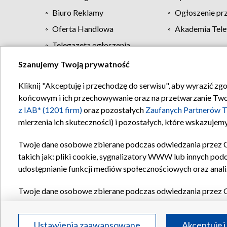
Biuro Reklamy
Ogłoszenie pr
Oferta Handlowa
Akademia Tele
Telegazeta ogłoszenia
Szanujemy Twoją prywatność
Regulamin TVP
Kliknij "Akceptuję i przechodzę do serwisu", aby wyrazić zg
końcowym i ich przechowywanie oraz na przetwarzanie Twoich
z IAB* (1201 firm)
oraz pozostałych
Zaufanych Partnerów T
mierzenia ich skuteczności) i pozostałych, które wskazujemy
Twoje dane osobowe zbierane podczas odwiedzania przez 
takich jak: pliki cookie, sygnalizatory WWW lub innych pod
udostępnianie funkcji mediów społecznościowych oraz anali
Twoje dane osobowe zbierane podczas odwiedzania przez 
plików cookie, informacje o Twoich wyszukiwaniach w serwi
Partnerów TVP
dla realizacji następujących celów i funkc
Ustawienia zaawansowane
Akceptuję i