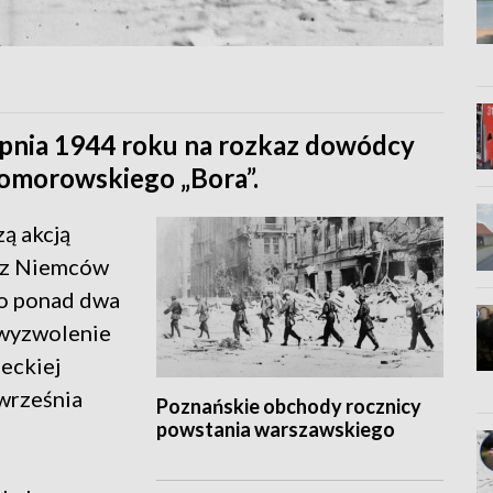
rpnia 1944 roku na rozkaz dowódcy
Komorowskiego „Bora”.
ą akcją
ez Niemców
ło ponad dwa
 wyzwolenie
ieckiej
 września
Poznańskie obchody rocznicy
powstania warszawskiego