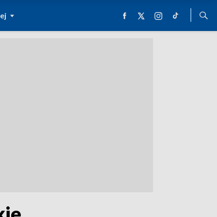
ej
kie