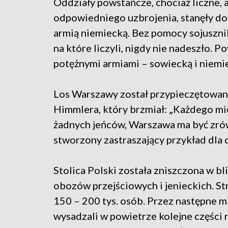
Oddziały powstańcze, chociaż liczne, 
odpowiedniego uzbrojenia, stanęły do 
armią niemiecką. Bez pomocy sojusznik
na które liczyli, nigdy nie nadeszło.
potężnymi armiami – sowiecką i niemie
Los Warszawy został przypieczętowa
Himmlera, który brzmiał: „Każdego mie
żadnych jeńców, Warszawa ma być zrów
stworzony zastraszający przykład dla c
Stolica Polski została zniszczona w b
obozów przejściowych i jenieckich. St
150 – 200 tys. osób. Przez następne m
wysadzali w powietrze kolejne części na