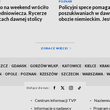
Ń
POZNAŃ
o na weekend wróciło
Policyjni spece pomaga
edniowiecza. Rycerze
poszukiwaniach w da
icach dawnej stolicy
obozie niemieckim. Jes
EO]
wiele do odkrycia
ZOBACZ WIĘCEJ
SZCZ
/
GDAŃSK
/
GORZÓW WLKP.
/
KATOWICE
/
KIELCE
/
KRA
N
/
OPOLE
/
POZNAŃ
/
RZESZÓW
/
SZCZECIN
/
WARSZAWA
/
W
Dołącz do nas:
Centrum informacji TVP
Naziemna
Informacje o nadawcy
Program d