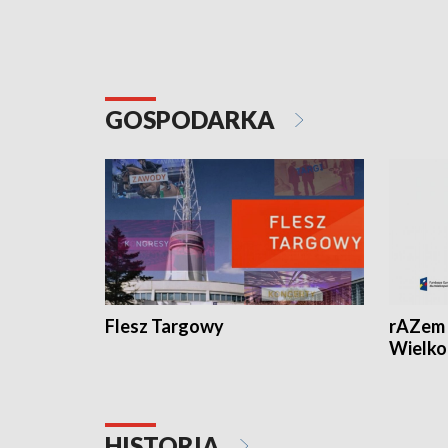
GOSPODARKA
Flesz Targowy
rAZem 
Wielko
HISTORIA