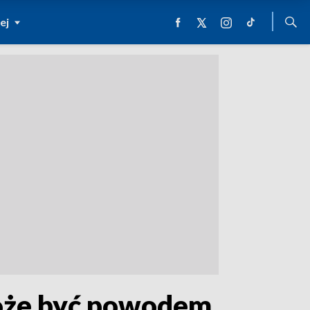
ej
 może być powodem