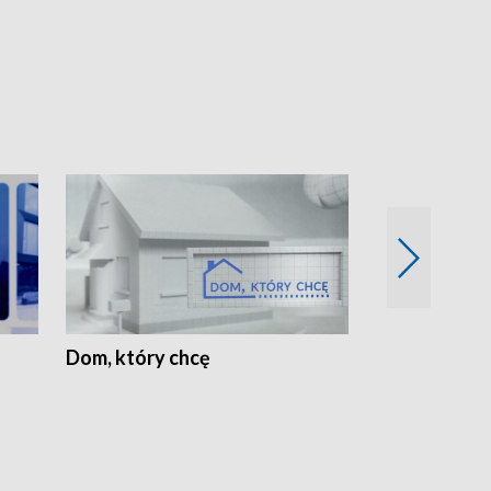
Dom, który chcę
Biznes Wielk