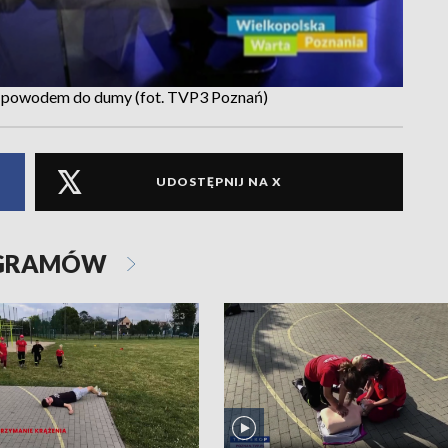
być powodem do dumy (fot. TVP3 Poznań)
UDOSTĘPNIJ NA X
OGRAMÓW