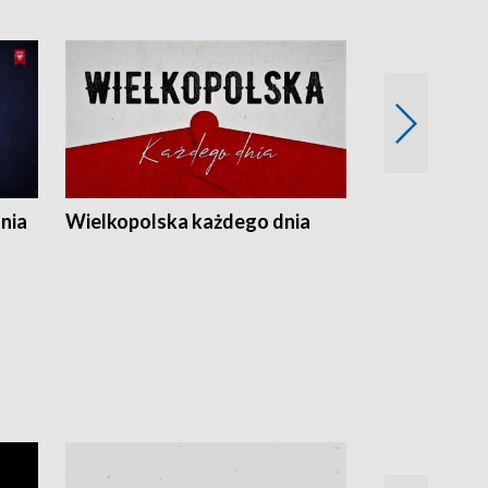
nia
Wielkopolska każdego dnia
Rozmowy z m