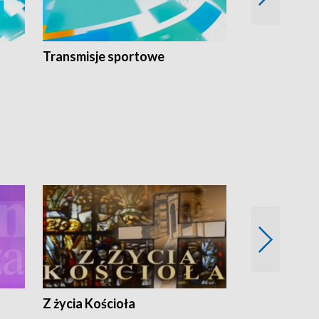
Transmisje sportowe
Reportaże s
Z życia Kościoła
Jak rozmawia