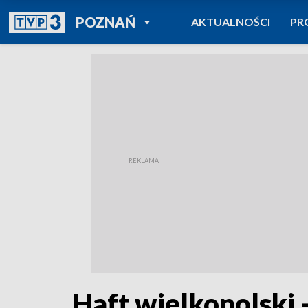
POWRÓT DO
POZNAŃ
AKTUALNOŚCI
PR
TVP REGIONY
Haft wielkopolski 