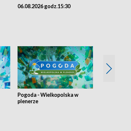
06.08.2026 godz.15:30
05.08.2026 g
Pogoda - Wielkopolska w
Eko prognoza
plenerze