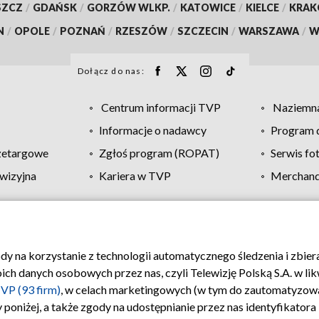
SZCZ
/
GDAŃSK
/
GORZÓW WLKP.
/
KATOWICE
/
KIELCE
/
KRA
N
/
OPOLE
/
POZNAŃ
/
RZESZÓW
/
SZCZECIN
/
WARSZAWA
/
W
Dołącz do nas:
Centrum informacji TVP
Naziemna
Informacje o nadawcy
Program d
zetargowe
Zgłoś program (ROPAT)
Serwis fo
wizyjna
Kariera w TVP
Merchandi
Polityka prywatności
Moje zgody
Pomoc
Biuro re
ody na korzystanie z technologii automatycznego śledzenia i zbie
 danych osobowych przez nas, czyli Telewizję Polską S.A. w likw
VP (93 firm)
, w celach marketingowych (w tym do zautomatyzow
 poniżej, a także zgody na udostępnianie przez nas identyfikator