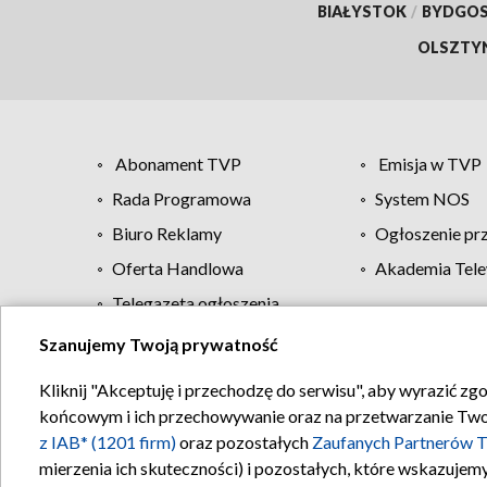
BIAŁYSTOK
/
BYDGO
OLSZTY
Abonament TVP
Emisja w TVP
Rada Programowa
System NOS
Biuro Reklamy
Ogłoszenie pr
Oferta Handlowa
Akademia Tele
Telegazeta ogłoszenia
Szanujemy Twoją prywatność
Regulamin TVP
Kliknij "Akceptuję i przechodzę do serwisu", aby wyrazić zg
końcowym i ich przechowywanie oraz na przetwarzanie Twoich
z IAB* (1201 firm)
oraz pozostałych
Zaufanych Partnerów T
mierzenia ich skuteczności) i pozostałych, które wskazujemy