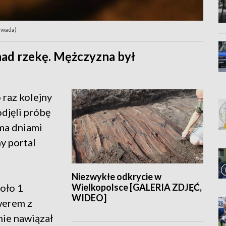
Zawada)
nad rzekę. Mężczyzna był
 raz kolejny
odjęli próbę
ma dniami
y portal
Niezwykłe odkrycie w
Wielkopolsce [GALERIA ZDJĘĆ,
oło 1
WIDEO]
werem z
nie nawiązał