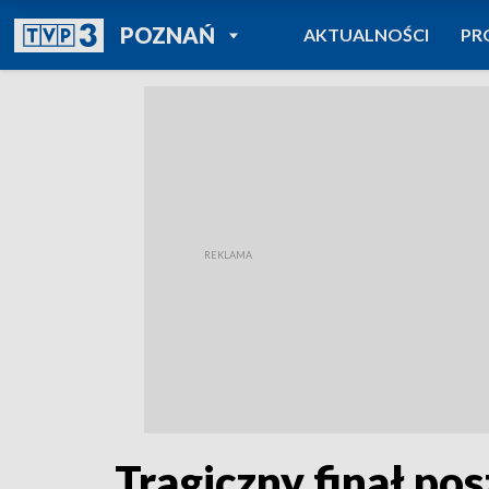
POWRÓT DO
POZNAŃ
AKTUALNOŚCI
PR
TVP REGIONY
Tragiczny finał po