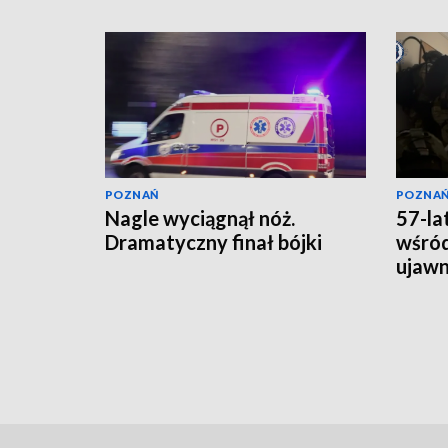
POZNAŃ
POZNA
Nagle wyciągnął nóż.
57-la
Dramatyczny finał bójki
wśród
ujawni
lata