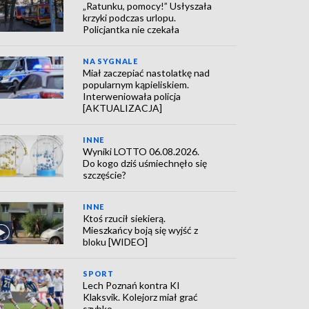
„Ratunku, pomocy!” Usłyszała
krzyki podczas urlopu.
Policjantka nie czekała
NA SYGNALE
Miał zaczepiać nastolatkę nad
popularnym kąpieliskiem.
Interweniowała policja
[AKTUALIZACJA]
INNE
Wyniki LOTTO 06.08.2026.
Do kogo dziś uśmiechnęło się
szczęście?
INNE
Ktoś rzucił siekierą.
Mieszkańcy boją się wyjść z
bloku [WIDEO]
SPORT
Lech Poznań kontra KI
Klaksvik. Kolejorz miał grać
szybko