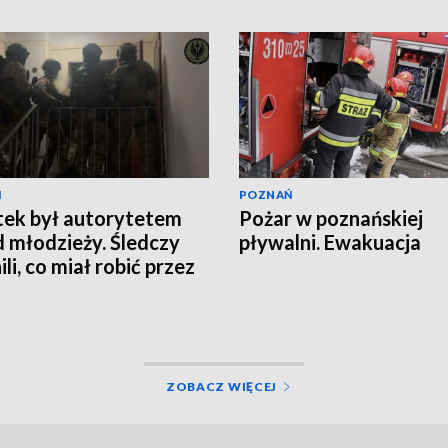
Ń
POZNAŃ
tek był autorytetem
Pożar w poznańskiej
 młodzieży. Śledczy
pływalni. Ewakuacja
li, co miał robić przez
ZOBACZ WIĘCEJ