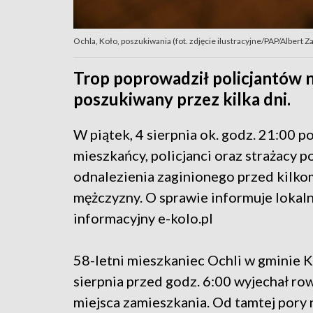
Ochla, Koło, poszukiwania (fot. zdjęcie ilustracyjne/PAP/Albert 
Trop poprowadził policjantów 
poszukiwany przez kilka dni.
W piątek, 4 sierpnia ok. godz. 21:00 po
mieszkańcy, policjanci oraz strażacy p
odnalezienia zaginionego przed kilko
mężczyzny. O sprawie informuje lokaln
informacyjny e-kolo.pl
58-letni mieszkaniec Ochli w gminie K
sierpnia przed godz. 6:00 wyjechał ro
miejsca zamieszkania. Od tamtej pory 