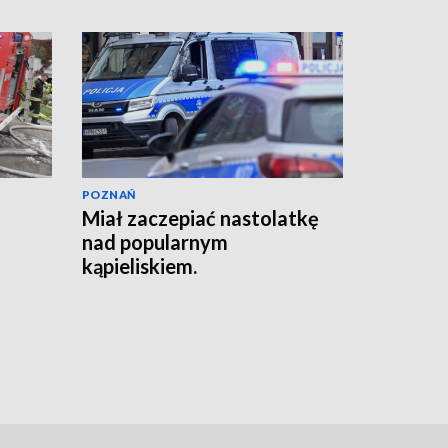
POZNAŃ
Miał zaczepiać nastolatkę
nad popularnym
kąpieliskiem.
Interweniowała policja
[AKTUALIZACJA]