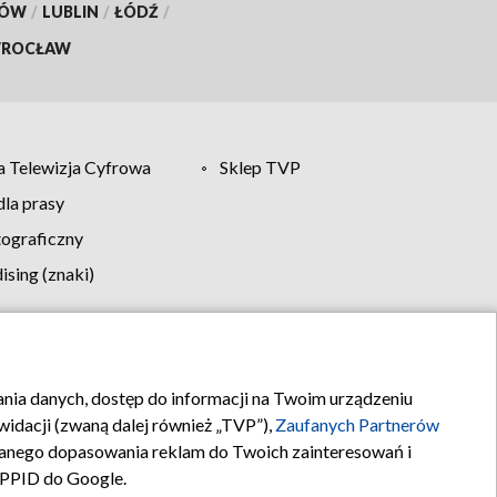
KÓW
/
LUBLIN
/
ŁÓDŹ
/
ROCŁAW
 Telewizja Cyfrowa
Sklep TVP
la prasy
tograficzny
sing (znaki)
klamy
Kontakt
rania danych, dostęp do informacji na Twoim urządzeniu
idacji (zwaną dalej również „TVP”),
Zaufanych Partnerów
anego dopasowania reklam do Twoich zainteresowań i
a PPID do Google.