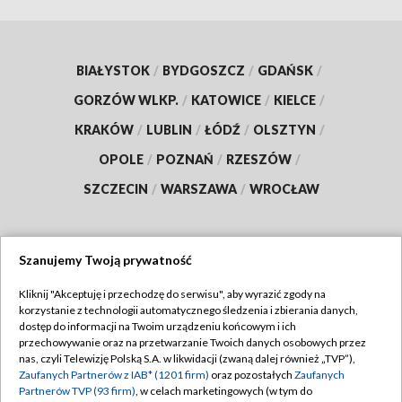
BIAŁYSTOK
/
BYDGOSZCZ
/
GDAŃSK
/
GORZÓW WLKP.
/
KATOWICE
/
KIELCE
/
KRAKÓW
/
LUBLIN
/
ŁÓDŹ
/
OLSZTYN
/
OPOLE
/
POZNAŃ
/
RZESZÓW
/
SZCZECIN
/
WARSZAWA
/
WROCŁAW
Szanujemy Twoją prywatność
Dołącz do nas:
Kliknij "Akceptuję i przechodzę do serwisu", aby wyrazić zgody na
korzystanie z technologii automatycznego śledzenia i zbierania danych,
TVP
dostęp do informacji na Twoim urządzeniu końcowym i ich
Abonament TVP
przechowywanie oraz na przetwarzanie Twoich danych osobowych przez
Regulamin TVP
nas, czyli Telewizję Polską S.A. w likwidacji (zwaną dalej również „TVP”),
Emisja w TVP
Zaufanych Partnerów z IAB* (1201 firm)
oraz pozostałych
Zaufanych
Polityka prywatności
Partnerów TVP (93 firm)
, w celach marketingowych (w tym do
Centrum informacji TVP