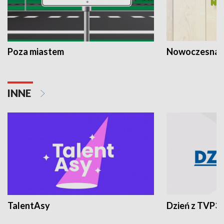
Poza miastem
Nowoczesna 
INNE
TalentAsy
Dzień z TVP3