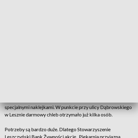
Chleb za darmo -„Piekarnia przyjazna seniorom” (fot. TVP3 Poznań)
„Piekarnia przyjazna seniorom” – to akcja, która ma
wesprzeć osoby starsze. Senior może otrzymać
chleb za darmo. W akcję może włączyć się każdy.
W akcję włączyło się ponad 20 piekarni i cukierni, między
innymi z Leszna, Rawicza i Kościana. Wszystkie oznaczone są
specjalnymi naklejkami. W punkcie przy ulicy Dąbrowskiego
w Lesznie darmowy chleb otrzymało już kilka osób.
Potrzeby są bardzo duże. Dlatego Stowarzyszenie
Leszczyński Bank Żywności akcję „Piekarnia przyjazna