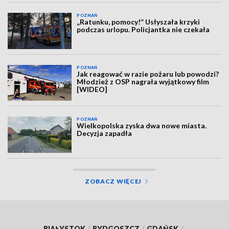
POZNAŃ
„Ratunku, pomocy!” Usłyszała krzyki
podczas urlopu. Policjantka nie czekała
POZNAŃ
Jak reagować w razie pożaru lub powodzi?
Młodzież z OSP nagrała wyjątkowy film
[WIDEO]
POZNAŃ
Wielkopolska zyska dwa nowe miasta.
Decyzja zapadła
ZOBACZ WIĘCEJ
BIAŁYSTOK
/
BYDGOSZCZ
/
GDAŃSK
/