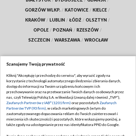
GORZÓW WLKP.
/
KATOWICE
/
KIELCE
/
KRAKÓW
/
LUBLIN
/
ŁÓDŹ
/
OLSZTYN
/
OPOLE
/
POZNAŃ
/
RZESZÓW
/
SZCZECIN
/
WARSZAWA
/
WROCŁAW
Szanujemy Twoją prywatność
Dołącz do nas:
Kliknij "Akceptuję i przechodzę do serwisu", aby wyrazić zgody na
korzystanie z technologii automatycznego śledzenia i zbierania danych,
TVP
dostęp do informacji na Twoim urządzeniu końcowym i ich
Abonament TVP
przechowywanie oraz na przetwarzanie Twoich danych osobowych przez
Regulamin TVP
nas, czyli Telewizję Polską S.A. w likwidacji (zwaną dalej również „TVP”),
Emisja w TVP
Polityka prywatności
Zaufanych Partnerów z IAB* (1201 firm)
oraz pozostałych
Zaufanych
Partnerów TVP (93 firm)
, w celach marketingowych (w tym do
Centrum informacji TVP
Moje zgody
zautomatyzowanego dopasowania reklam do Twoich zainteresowań i
mierzenia ich skuteczności) i pozostałych, które wskazujemy poniżej, a
Naziemna Telewizja Cyfrowa
Pomoc
także zgody na udostępnianie przez nas identyfikatora PPID do Google.
Sklep TVP
Biuro reklamy