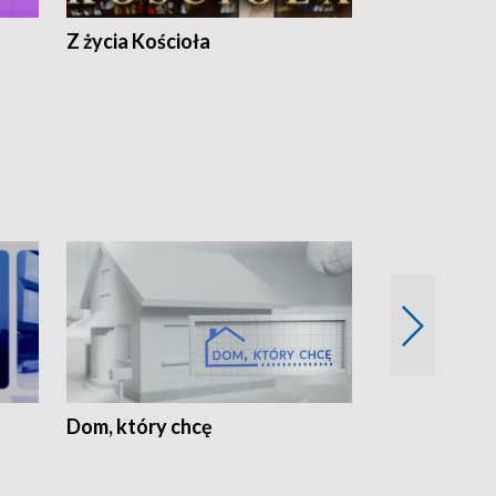
Z życia Kościoła
Jak rozmawia
Dom, który chcę
Biznes Wielk