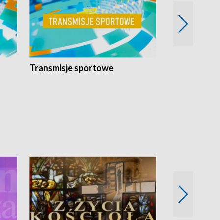
Transmisje sportowe
Reportaże s