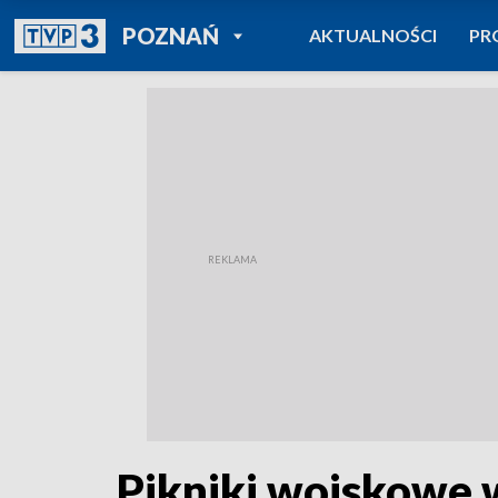
POWRÓT DO
POZNAŃ
AKTUALNOŚCI
PR
TVP REGIONY
Pikniki wojskowe 