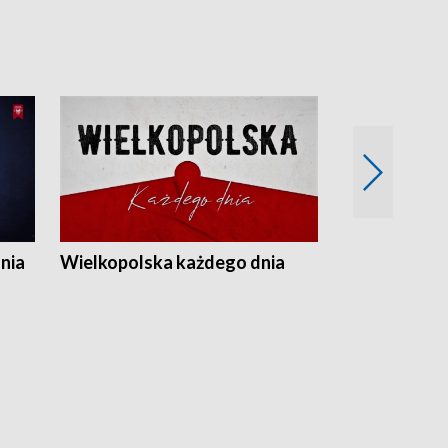
nia
Wielkopolska każdego dnia
Rozmowy z m