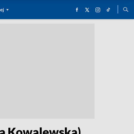
ej
ria Kowalewska)