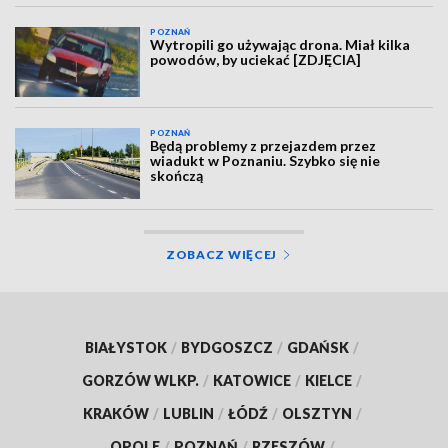
POZNAŃ
Wytropili go używając drona. Miał kilka
powodów, by uciekać [ZDJĘCIA]
POZNAŃ
Będą problemy z przejazdem przez
wiadukt w Poznaniu. Szybko się nie
skończą
ZOBACZ WIĘCEJ
BIAŁYSTOK
/
BYDGOSZCZ
/
GDAŃSK
/
GORZÓW WLKP.
/
KATOWICE
/
KIELCE
/
KRAKÓW
/
LUBLIN
/
ŁÓDŹ
/
OLSZTYN
/
OPOLE
/
POZNAŃ
/
RZESZÓW
/