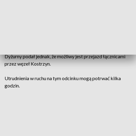
– informuje dyżurny punktu informacji poznańskiej GDDKiA.
Według wstępnych informacji służb w wypadku ranna
została jedna osoba.
Obecnie jezdnia w kierunku Poznania jest zablokowana.
Dyżurny podał jednak, że możliwy jest przejazd łącznicami
przez węzeł Kostrzyn.
Utrudnienia w ruchu na tym odcinku mogą potrwać kilka
godzin.