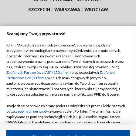
SZCZECIN
/
WARSZAWA
/
WROCŁAW
Szanujemy Twoją prywatność
Dołącz do nas:
Kliknij "Akceptuję i przechodzę do serwisu", aby wyrazić zgody na
korzystanie z technologii automatycznego śledzenia i zbierania danych,
TVP
dostęp do informacji na Twoim urządzeniu końcowym i ich
Abonament TVP
przechowywanie oraz na przetwarzanie Twoich danych osobowych przez
Regulamin TVP
nas, czyli Telewizję Polską S.A. w likwidacji (zwaną dalej również „TVP”),
Emisja w TVP
Polityka prywatności
Zaufanych Partnerów z IAB* (1201 firm)
oraz pozostałych
Zaufanych
Partnerów TVP (93 firm)
, w celach marketingowych (w tym do
Centrum informacji TVP
Moje zgody
zautomatyzowanego dopasowania reklam do Twoich zainteresowań i
mierzenia ich skuteczności) i pozostałych, które wskazujemy poniżej, a
Naziemna Telewizja Cyfrowa
Pomoc
także zgody na udostępnianie przez nas identyfikatora PPID do Google.
Sklep TVP
Biuro reklamy
Twoje dane osobowe zbierane podczas odwiedzania przez Ciebie naszych
Rada Programowa
Kontakt
poszczególnych serwisów
zwanych dalej „Portalem”, w tym informacje
zapisywane za pomocą technologii takich jak: pliki cookie, sygnalizatory
System NOS
WWW lub innych podobnych technologii umożliwiających świadczenie
dopasowanych i bezpiecznych usług, personalizację treści oraz reklam,
Informacje o nadawcy
Kanały
udostępnianie funkcji mediów społecznościowych oraz analizowanie