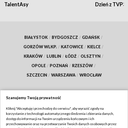
TalentAsy
Dzień z TVP3
BIAŁYSTOK
/
BYDGOSZCZ
/
GDAŃSK
/
GORZÓW WLKP.
/
KATOWICE
/
KIELCE
/
KRAKÓW
/
LUBLIN
/
ŁÓDŹ
/
OLSZTYN
/
OPOLE
/
POZNAŃ
/
RZESZÓW
/
SZCZECIN
/
WARSZAWA
/
WROCŁAW
Szanujemy Twoją prywatność
Dołącz do nas:
Kliknij "Akceptuję i przechodzę do serwisu", aby wyrazić zgody na
korzystanie z technologii automatycznego śledzenia i zbierania danych,
TVP
dostęp do informacji na Twoim urządzeniu końcowym i ich
Abonament TVP
przechowywanie oraz na przetwarzanie Twoich danych osobowych przez
Regulamin TVP