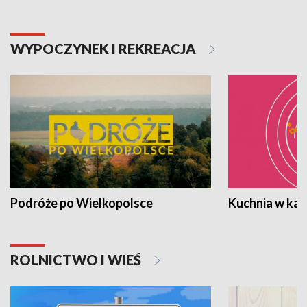
WYPOCZYNEK I REKREACJA
Podróże po Wielkopolsce
Kuchnia w ka
ROLNICTWO I WIEŚ