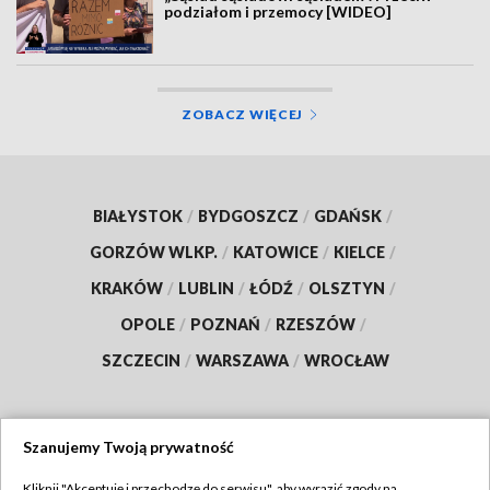
podziałom i przemocy [WIDEO]
ZOBACZ WIĘCEJ
BIAŁYSTOK
/
BYDGOSZCZ
/
GDAŃSK
/
GORZÓW WLKP.
/
KATOWICE
/
KIELCE
/
KRAKÓW
/
LUBLIN
/
ŁÓDŹ
/
OLSZTYN
/
OPOLE
/
POZNAŃ
/
RZESZÓW
/
SZCZECIN
/
WARSZAWA
/
WROCŁAW
Szanujemy Twoją prywatność
Dołącz do nas:
Kliknij "Akceptuję i przechodzę do serwisu", aby wyrazić zgody na