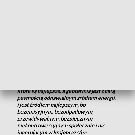
stuprocentowe dofinansowanie na
odwiert geotermalny</p>
– dodaje Jarosław Berendt.
Pieniądze pochodzą z wartego ponad ćwierć miliarda złotych
programu opartego wyłącznie na krajowych funduszach.
<p>Inwestujemy w odnawialne źródła
energii, ale chcemy inwestować w te,
które są najlepsze, a geotermia jest z całą
pewnością odnawialnym źródłem energii,
i jest źródłem najlepszym, bo
bezemisyjnym, bezodpadowym,
przewidywalnym, bezpiecznym,
niekontrowersyjnym społecznie i nie
ingerującym w krajobraz</p>