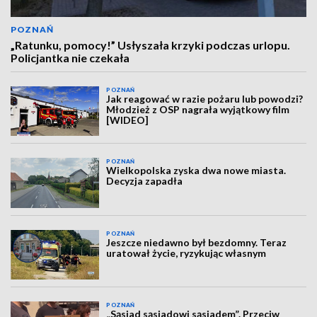
POZNAŃ
„Ratunku, pomocy!” Usłyszała krzyki podczas urlopu.
Policjantka nie czekała
POZNAŃ
Jak reagować w razie pożaru lub powodzi?
Młodzież z OSP nagrała wyjątkowy film
[WIDEO]
POZNAŃ
Wielkopolska zyska dwa nowe miasta.
Decyzja zapadła
POZNAŃ
Jeszcze niedawno był bezdomny. Teraz
uratował życie, ryzykując własnym
POZNAŃ
„Sąsiad sąsiadowi sąsiadem”. Przeciw