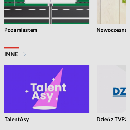
Poza miastem
Nowoczesna 
INNE
TalentAsy
Dzień z TVP3