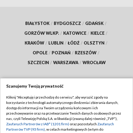
BIAŁYSTOK
/
BYDGOSZCZ
/
GDAŃSK
/
GORZÓW WLKP.
/
KATOWICE
/
KIELCE
/
KRAKÓW
/
LUBLIN
/
ŁÓDŹ
/
OLSZTYN
/
OPOLE
/
POZNAŃ
/
RZESZÓW
/
SZCZECIN
/
WARSZAWA
/
WROCŁAW
Szanujemy Twoją prywatność
Dołącz do nas:
Kliknij "Akceptuję i przechodzę do serwisu", aby wyrazić zgody na
korzystanie z technologii automatycznego śledzenia i zbierania danych,
TVP
dostęp do informacji na Twoim urządzeniu końcowym i ich
Abonament TVP
przechowywanie oraz na przetwarzanie Twoich danych osobowych przez
Regulamin TVP
nas, czyli Telewizję Polską S.A. w likwidacji (zwaną dalej również „TVP”),
Emisja w TVP
Zaufanych Partnerów z IAB* (1201 firm)
oraz pozostałych
Zaufanych
Polityka prywatności
Partnerów TVP (93 firm)
, w celach marketingowych (w tym do
Centrum informacji TVP