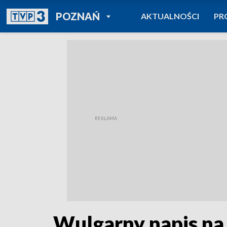
POWRÓT DO
POZNAŃ
AKTUALNOŚCI
PR
TVP REGIONY
Wulgarny napis n