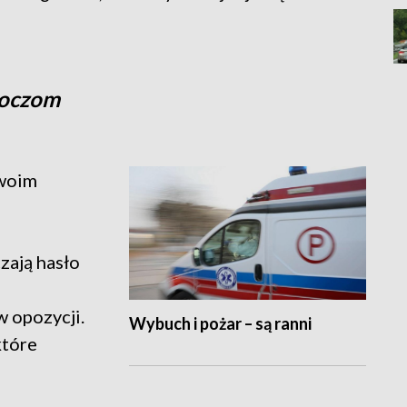
 oczom
swoim
zają hasło
 opozycji.
Wybuch i pożar – są ranni
które