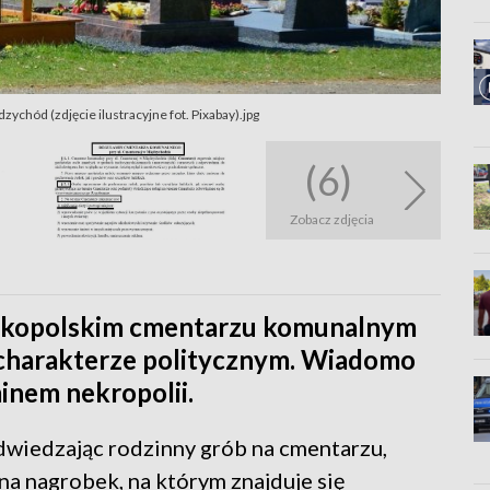
zychód (zdjęcie ilustracyjne fot. Pixabay).jpg
(6)
Zobacz zdjęcia
elkopolskim cmentarzu komunalnym
 charakterze politycznym. Wiadomo
minem nekropolii.
dwiedzając rodzinny grób na cmentarzu,
na nagrobek, na którym znajduje się