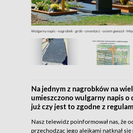
Wulgarny napis - nagrobek - grób - cmentarz - osiem gwiazd - Międ
Na jednym z nagrobków na wi
umieszczono wulgarny napis o
już czy jest to zgodne z regula
Nasz telewidz poinformował nas, że o
przechodząc jego alejkami natknął się 