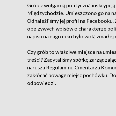
Grób z wulgarną polityczną inskrypcj
Międzychodzie. Umieszczono go na na
Odnaleźliśmy jej profil na Facebooku. 
obelżywych wpisów o charakterze pol
napisu na nagrobku było wolą zmarłej cz
Czy grób to właściwe miejsce na umies
treści? Zapytaliśmy spółkę zarządzają
narusza Regulaminu Cmentarza Komun
zakłócać powagę miejsc pochówku. Dot
odpowiedzi.