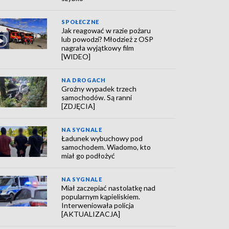
SPOŁECZNE
Jak reagować w razie pożaru
lub powodzi? Młodzież z OSP
nagrała wyjątkowy film
[WIDEO]
NA DROGACH
Groźny wypadek trzech
samochodów. Są ranni
[ZDJĘCIA]
NA SYGNALE
Ładunek wybuchowy pod
samochodem. Wiadomo, kto
miał go podłożyć
NA SYGNALE
Miał zaczepiać nastolatkę nad
popularnym kąpieliskiem.
Interweniowała policja
[AKTUALIZACJA]