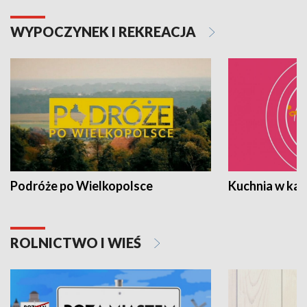
WYPOCZYNEK I REKREACJA
Podróże po Wielkopolsce
Kuchnia w ka
ROLNICTWO I WIEŚ