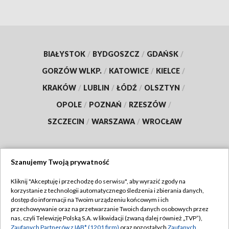
BIAŁYSTOK
/
BYDGOSZCZ
/
GDAŃSK
/
GORZÓW WLKP.
/
KATOWICE
/
KIELCE
/
KRAKÓW
/
LUBLIN
/
ŁÓDŹ
/
OLSZTYN
/
OPOLE
/
POZNAŃ
/
RZESZÓW
/
SZCZECIN
/
WARSZAWA
/
WROCŁAW
Szanujemy Twoją prywatność
Dołącz do nas:
Kliknij "Akceptuję i przechodzę do serwisu", aby wyrazić zgody na
korzystanie z technologii automatycznego śledzenia i zbierania danych,
TVP
dostęp do informacji na Twoim urządzeniu końcowym i ich
Abonament TVP
przechowywanie oraz na przetwarzanie Twoich danych osobowych przez
Regulamin TVP
nas, czyli Telewizję Polską S.A. w likwidacji (zwaną dalej również „TVP”),
Emisja w TVP
Zaufanych Partnerów z IAB* (1201 firm)
oraz pozostałych
Zaufanych
Polityka prywatności