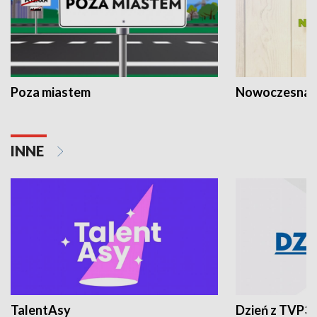
Poza miastem
Nowoczesna 
INNE
TalentAsy
Dzień z TVP3