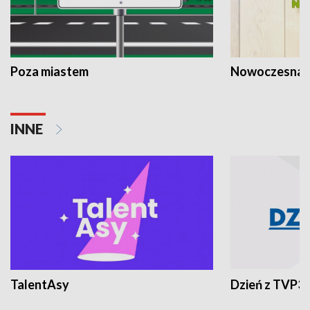
Poza miastem
Nowoczesna 
INNE
TalentAsy
Dzień z TVP3