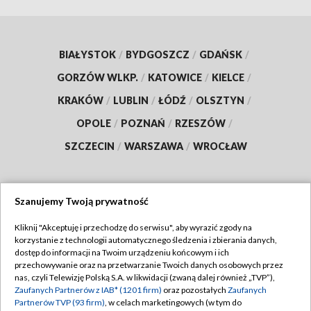
BIAŁYSTOK
/
BYDGOSZCZ
/
GDAŃSK
/
GORZÓW WLKP.
/
KATOWICE
/
KIELCE
/
KRAKÓW
/
LUBLIN
/
ŁÓDŹ
/
OLSZTYN
/
OPOLE
/
POZNAŃ
/
RZESZÓW
/
SZCZECIN
/
WARSZAWA
/
WROCŁAW
Szanujemy Twoją prywatność
Dołącz do nas:
Kliknij "Akceptuję i przechodzę do serwisu", aby wyrazić zgody na
korzystanie z technologii automatycznego śledzenia i zbierania danych,
TVP
dostęp do informacji na Twoim urządzeniu końcowym i ich
Abonament TVP
przechowywanie oraz na przetwarzanie Twoich danych osobowych przez
Regulamin TVP
nas, czyli Telewizję Polską S.A. w likwidacji (zwaną dalej również „TVP”),
Emisja w TVP
Zaufanych Partnerów z IAB* (1201 firm)
oraz pozostałych
Zaufanych
Polityka prywatności
Partnerów TVP (93 firm)
, w celach marketingowych (w tym do
Centrum informacji TVP