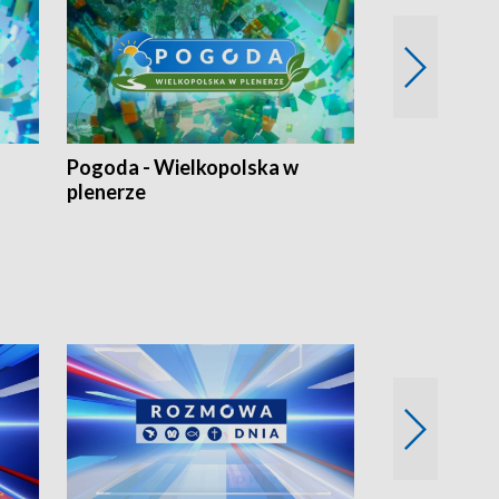
Pogoda - Wielkopolska w
Eko prognoza
plenerze