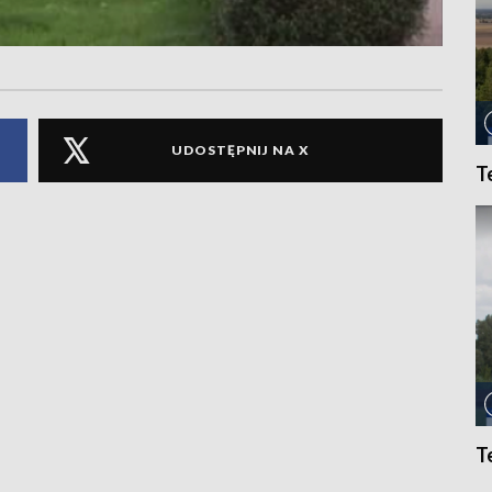
UDOSTĘPNIJ NA X
T
T