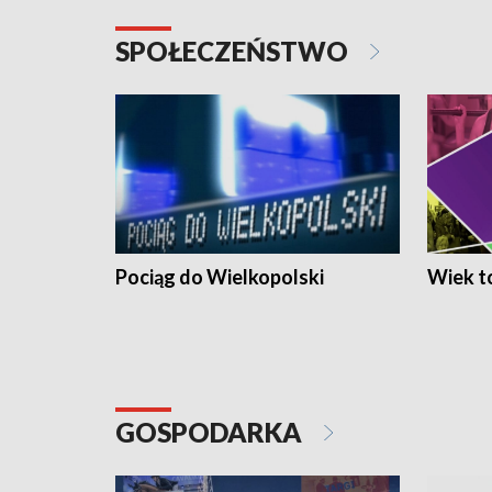
SPOŁECZEŃSTWO
Pociąg do Wielkopolski
Wiek to
GOSPODARKA