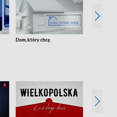
Dom, który chcę
Biznes Wielk