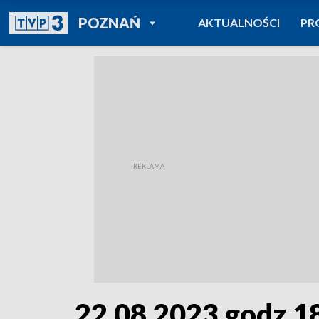
POWRÓT DO
POZNAŃ
AKTUALNOŚCI
PR
TVP REGIONY
22.08.2023 godz.1