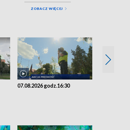
ZOBACZ WIĘCEJ
07.08.2026 godz.16:30
07.08.2026 g