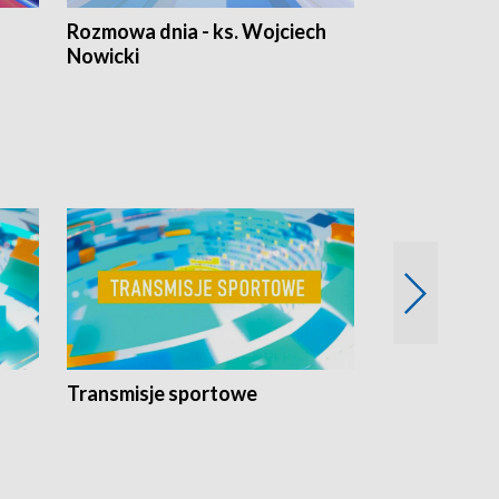
Rozmowa dnia - ks. Wojciech
Euro Fakty
Nowicki
Transmisje sportowe
Reportaże s