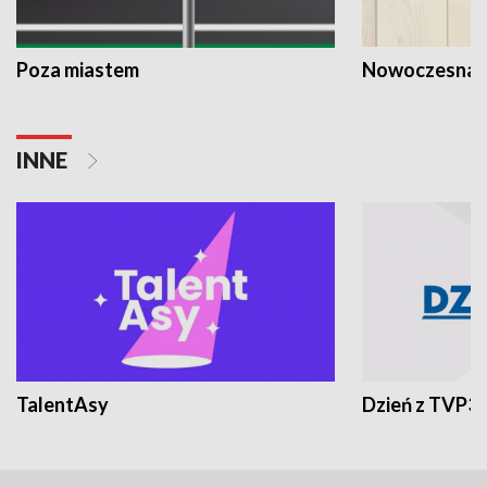
Poza miastem
Nowoczesna 
INNE
TalentAsy
Dzień z TVP3