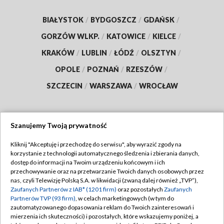
BIAŁYSTOK
/
BYDGOSZCZ
/
GDAŃSK
/
GORZÓW WLKP.
/
KATOWICE
/
KIELCE
/
KRAKÓW
/
LUBLIN
/
ŁÓDŹ
/
OLSZTYN
/
OPOLE
/
POZNAŃ
/
RZESZÓW
/
SZCZECIN
/
WARSZAWA
/
WROCŁAW
Szanujemy Twoją prywatność
Dołącz do nas:
Kliknij "Akceptuję i przechodzę do serwisu", aby wyrazić zgody na
korzystanie z technologii automatycznego śledzenia i zbierania danych,
TVP
dostęp do informacji na Twoim urządzeniu końcowym i ich
Abonament TVP
przechowywanie oraz na przetwarzanie Twoich danych osobowych przez
Regulamin TVP
nas, czyli Telewizję Polską S.A. w likwidacji (zwaną dalej również „TVP”),
Emisja w TVP
Zaufanych Partnerów z IAB* (1201 firm)
oraz pozostałych
Zaufanych
Polityka prywatności
Partnerów TVP (93 firm)
, w celach marketingowych (w tym do
Centrum informacji TVP
Moje zgody
zautomatyzowanego dopasowania reklam do Twoich zainteresowań i
mierzenia ich skuteczności) i pozostałych, które wskazujemy poniżej, a
Naziemna Telewizja Cyfrowa
Pomoc