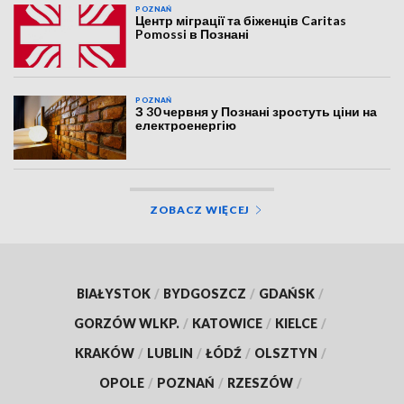
POZNAŃ
Центр міграції та біженців Caritas
Pomossi в Познані
POZNAŃ
З 30 червня у Познані зростуть ціни на
електроенергію
ZOBACZ WIĘCEJ
BIAŁYSTOK
/
BYDGOSZCZ
/
GDAŃSK
/
GORZÓW WLKP.
/
KATOWICE
/
KIELCE
/
KRAKÓW
/
LUBLIN
/
ŁÓDŹ
/
OLSZTYN
/
OPOLE
/
POZNAŃ
/
RZESZÓW
/