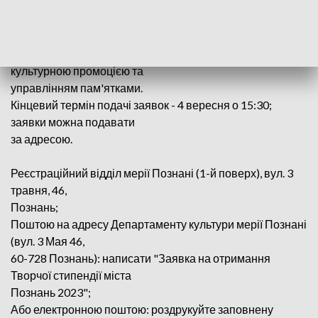
літератури, кіно, освіти та міждисциплінарної діяльності.
Координатори, аніматори та продюсери культурних та
освітніх проектів;
Ті, хто займається дослідженнями, діяльністю,
культурною промоцією та
управлінням пам'ятками.
Кінцевий термін подачі заявок - 4 вересня о 15:30;
заявки можна подавати
за адресою.
Реєстраційний відділ мерії Познані (1-й поверх), вул. 3
травня, 46,
Познань;
Поштою на адресу Департаменту культури мерії Познані
(вул. 3 Мая 46,
60-728 Познань): написати "Заявка на отримання
Творчої стипендії міста
Познань 2023";
Або електронною поштою: роздрукуйте заповнену