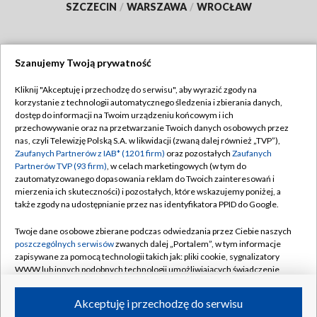
SZCZECIN
/
WARSZAWA
/
WROCŁAW
Szanujemy Twoją prywatność
Dołącz do nas:
Kliknij "Akceptuję i przechodzę do serwisu", aby wyrazić zgody na
korzystanie z technologii automatycznego śledzenia i zbierania danych,
TVP
dostęp do informacji na Twoim urządzeniu końcowym i ich
Abonament TVP
przechowywanie oraz na przetwarzanie Twoich danych osobowych przez
Regulamin TVP
nas, czyli Telewizję Polską S.A. w likwidacji (zwaną dalej również „TVP”),
Emisja w TVP
Polityka prywatności
Zaufanych Partnerów z IAB* (1201 firm)
oraz pozostałych
Zaufanych
Partnerów TVP (93 firm)
, w celach marketingowych (w tym do
Centrum informacji TVP
Moje zgody
zautomatyzowanego dopasowania reklam do Twoich zainteresowań i
mierzenia ich skuteczności) i pozostałych, które wskazujemy poniżej, a
Naziemna Telewizja Cyfrowa
Pomoc
także zgody na udostępnianie przez nas identyfikatora PPID do Google.
Sklep TVP
Biuro reklamy
Twoje dane osobowe zbierane podczas odwiedzania przez Ciebie naszych
Rada Programowa
Kontakt
poszczególnych serwisów
zwanych dalej „Portalem”, w tym informacje
zapisywane za pomocą technologii takich jak: pliki cookie, sygnalizatory
System NOS
WWW lub innych podobnych technologii umożliwiających świadczenie
dopasowanych i bezpiecznych usług, personalizację treści oraz reklam,
Informacje o nadawcy
Kanały
udostępnianie funkcji mediów społecznościowych oraz analizowanie
Akceptuję i przechodzę do serwisu
ruchu w Internecie.
Program dla prasy