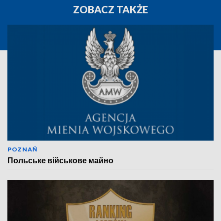
ZOBACZ TAKŻE
POZNAŃ
Польське військове майно