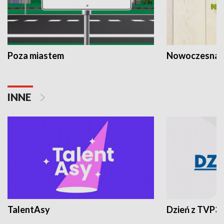
Poza miastem
Nowoczesna 
INNE
TalentAsy
Dzień z TVP3