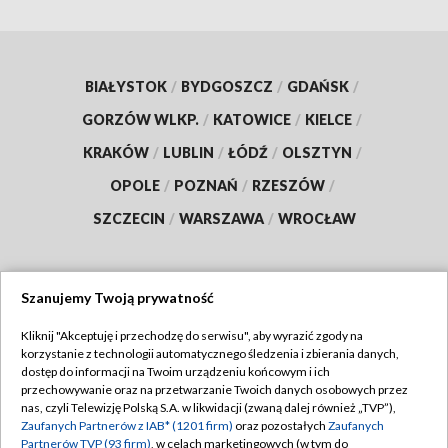
BIAŁYSTOK
/
BYDGOSZCZ
/
GDAŃSK
/
GORZÓW WLKP.
/
KATOWICE
/
KIELCE
/
KRAKÓW
/
LUBLIN
/
ŁÓDŹ
/
OLSZTYN
/
OPOLE
/
POZNAŃ
/
RZESZÓW
/
SZCZECIN
/
WARSZAWA
/
WROCŁAW
Szanujemy Twoją prywatność
Dołącz do nas:
Kliknij "Akceptuję i przechodzę do serwisu", aby wyrazić zgody na
korzystanie z technologii automatycznego śledzenia i zbierania danych,
TVP
dostęp do informacji na Twoim urządzeniu końcowym i ich
Abonament TVP
przechowywanie oraz na przetwarzanie Twoich danych osobowych przez
Regulamin TVP
nas, czyli Telewizję Polską S.A. w likwidacji (zwaną dalej również „TVP”),
Emisja w TVP
Zaufanych Partnerów z IAB* (1201 firm)
oraz pozostałych
Zaufanych
Polityka prywatności
Partnerów TVP (93 firm)
, w celach marketingowych (w tym do