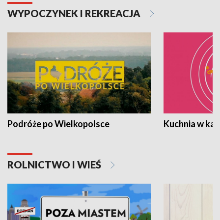
WYPOCZYNEK I REKREACJA
Podróże po Wielkopolsce
Kuchnia w ka
ROLNICTWO I WIEŚ