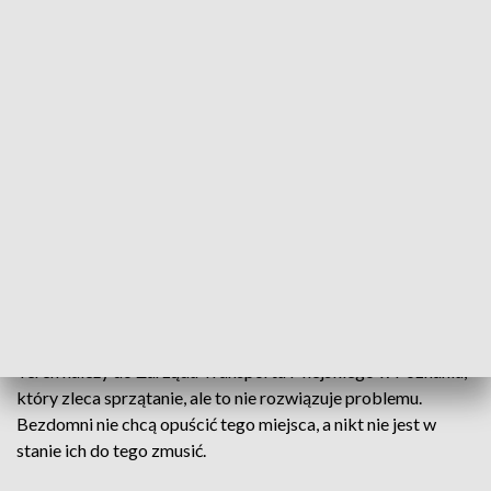
Mam rozstawiony tutaj namiot. Sprzątam
wszystko. Ludzie nam pomagają, ale
niestety jest jeden problem – nie tolerują
bezdomnych. (...) Jest tutaj porządek
– mówi pan Marcin.
Ale mieszkańcy mają dość i twierdzą, że czasem bezdomni
zaczepiają przechodniów, pasażerów, a oprócz tego
hałasują.
Teren należy do Zarządu Transportu Miejskiego w Poznaniu,
który zleca sprzątanie, ale to nie rozwiązuje problemu.
Bezdomni nie chcą opuścić tego miejsca, a nikt nie jest w
stanie ich do tego zmusić.