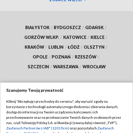
BIAŁYSTOK
/
BYDGOSZCZ
/
GDAŃSK
/
GORZÓW WLKP.
/
KATOWICE
/
KIELCE
/
KRAKÓW
/
LUBLIN
/
ŁÓDŹ
/
OLSZTYN
/
OPOLE
/
POZNAŃ
/
RZESZÓW
/
SZCZECIN
/
WARSZAWA
/
WROCŁAW
Szanujemy Twoją prywatność
Dołącz do nas:
Kliknij "Akceptuję i przechodzę do serwisu", aby wyrazić zgody na
korzystanie z technologii automatycznego śledzenia i zbierania danych,
TVP
dostęp do informacji na Twoim urządzeniu końcowym i ich
Abonament TVP
przechowywanie oraz na przetwarzanie Twoich danych osobowych przez
Regulamin TVP
nas, czyli Telewizję Polską S.A. w likwidacji (zwaną dalej również „TVP”),
Emisja w TVP
Polityka prywatności
Zaufanych Partnerów z IAB* (1201 firm)
oraz pozostałych
Zaufanych