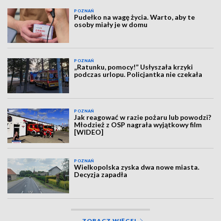
POZNAŃ
Pudełko na wagę życia. Warto, aby te
osoby miały je w domu
POZNAŃ
„Ratunku, pomocy!” Usłyszała krzyki
podczas urlopu. Policjantka nie czekała
POZNAŃ
Jak reagować w razie pożaru lub powodzi?
Młodzież z OSP nagrała wyjątkowy film
[WIDEO]
POZNAŃ
Wielkopolska zyska dwa nowe miasta.
Decyzja zapadła
ZOBACZ WIĘCEJ