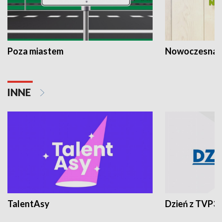
Poza miastem
Nowoczesna 
INNE
TalentAsy
Dzień z TVP3