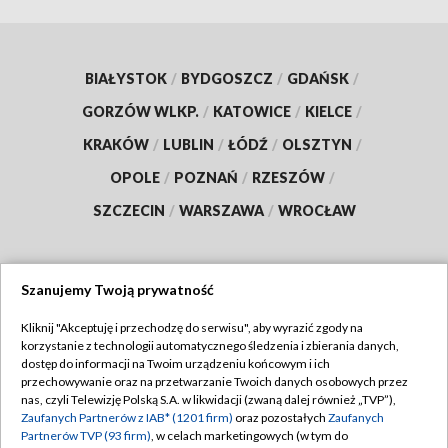
BIAŁYSTOK
/
BYDGOSZCZ
/
GDAŃSK
/
GORZÓW WLKP.
/
KATOWICE
/
KIELCE
/
KRAKÓW
/
LUBLIN
/
ŁÓDŹ
/
OLSZTYN
/
OPOLE
/
POZNAŃ
/
RZESZÓW
/
SZCZECIN
/
WARSZAWA
/
WROCŁAW
Szanujemy Twoją prywatność
Dołącz do nas:
Kliknij "Akceptuję i przechodzę do serwisu", aby wyrazić zgody na
korzystanie z technologii automatycznego śledzenia i zbierania danych,
TVP
dostęp do informacji na Twoim urządzeniu końcowym i ich
Abonament TVP
przechowywanie oraz na przetwarzanie Twoich danych osobowych przez
Regulamin TVP
nas, czyli Telewizję Polską S.A. w likwidacji (zwaną dalej również „TVP”),
Emisja w TVP
Zaufanych Partnerów z IAB* (1201 firm)
oraz pozostałych
Zaufanych
Polityka prywatności
Partnerów TVP (93 firm)
, w celach marketingowych (w tym do
Centrum informacji TVP