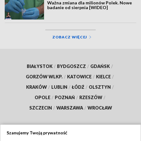
Ważna zmiana dla milionów Polek. Nowe
badanie od sierpnia [WIDEO]
ZOBACZ WIĘCEJ
BIAŁYSTOK
/
BYDGOSZCZ
/
GDAŃSK
/
GORZÓW WLKP.
/
KATOWICE
/
KIELCE
/
KRAKÓW
/
LUBLIN
/
ŁÓDŹ
/
OLSZTYN
/
OPOLE
/
POZNAŃ
/
RZESZÓW
/
SZCZECIN
/
WARSZAWA
/
WROCŁAW
Szanujemy Twoją prywatność
Dołącz do nas: