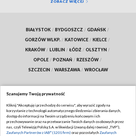
ZOBACZ WIĘCEJ
BIAŁYSTOK
/
BYDGOSZCZ
/
GDAŃSK
/
GORZÓW WLKP.
/
KATOWICE
/
KIELCE
/
KRAKÓW
/
LUBLIN
/
ŁÓDŹ
/
OLSZTYN
/
OPOLE
/
POZNAŃ
/
RZESZÓW
/
SZCZECIN
/
WARSZAWA
/
WROCŁAW
Szanujemy Twoją prywatność
Dołącz do nas:
Kliknij "Akceptuję i przechodzę do serwisu", aby wyrazić zgody na
korzystanie z technologii automatycznego śledzenia i zbierania danych,
TVP
dostęp do informacji na Twoim urządzeniu końcowym i ich
Abonament TVP
przechowywanie oraz na przetwarzanie Twoich danych osobowych przez
Regulamin TVP
nas, czyli Telewizję Polską S.A. w likwidacji (zwaną dalej również „TVP”),
Emisja w TVP
Polityka prywatności
Zaufanych Partnerów z IAB* (1201 firm)
oraz pozostałych
Zaufanych