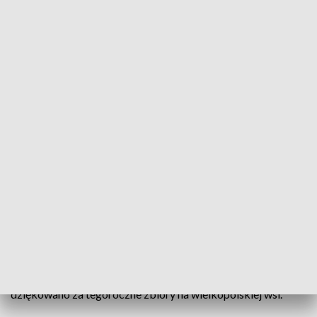
Wielkopolskie dożynki (fot. TVP3 Poznań)
Po czterech latach przerwy do Wielkopolski
wróciło wojewódzkie święto plonów. Rolnicy
dziękowali za to, co udało się wyprodukować. Choć,
jak podkreślali, ten rok był dla nich wyjątkowo
trudny.
Najpierw susze, potem ulewy, do tego trudna sytuacja
gospodarcza, to nie był łatwy rok dla rolników. Obrzędem
dożynkowym w wykonaniu Zespołu Pieśni i Tańca Łany
dziękowano za tegoroczne zbiory na wielkopolskiej wsi.