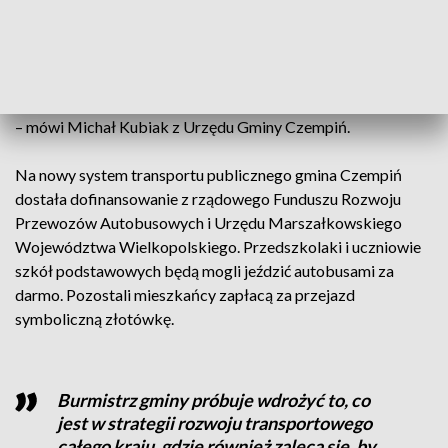
węzła przesiadkowego. W związku z czym
[ta komunikacja] ułatwi i umożliwi
przejazd w kierunku Poznania, Leszna
– mówi Michał Kubiak z Urzędu Gminy Czempiń.
Na nowy system transportu publicznego gmina Czempiń
dostała dofinansowanie z rządowego Funduszu Rozwoju
Przewozów Autobusowych i Urzędu Marszałkowskiego
Województwa Wielkopolskiego. Przedszkolaki i uczniowie
szkół podstawowych będą mogli jeździć autobusami za
darmo. Pozostali mieszkańcy zapłacą za przejazd
symboliczną złotówkę.
Burmistrz gminy próbuje wdrożyć to, co
jest w strategii rozwoju transportowego
całego kraju, gdzie również zaleca się, by