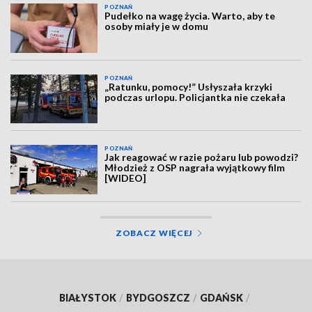
POZNAŃ
Pudełko na wagę życia. Warto, aby te
osoby miały je w domu
POZNAŃ
„Ratunku, pomocy!” Usłyszała krzyki
podczas urlopu. Policjantka nie czekała
POZNAŃ
Jak reagować w razie pożaru lub powodzi?
Młodzież z OSP nagrała wyjątkowy film
[WIDEO]
ZOBACZ WIĘCEJ
BIAŁYSTOK
/
BYDGOSZCZ
/
GDAŃSK
/