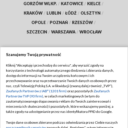
GORZÓW WLKP.
/
KATOWICE
/
KIELCE
/
KRAKÓW
/
LUBLIN
/
ŁÓDŹ
/
OLSZTYN
/
OPOLE
/
POZNAŃ
/
RZESZÓW
/
SZCZECIN
/
WARSZAWA
/
WROCŁAW
Szanujemy Twoją prywatność
Dołącz do nas:
Kliknij "Akceptuję i przechodzę do serwisu", aby wyrazić zgody na
korzystanie z technologii automatycznego śledzenia i zbierania danych,
TVP
dostęp do informacji na Twoim urządzeniu końcowym i ich
Abonament TVP
przechowywanie oraz na przetwarzanie Twoich danych osobowych przez
Regulamin TVP
nas, czyli Telewizję Polską S.A. w likwidacji (zwaną dalej również „TVP”),
Emisja w TVP
Polityka prywatności
Zaufanych Partnerów z IAB* (1201 firm)
oraz pozostałych
Zaufanych
Partnerów TVP (93 firm)
, w celach marketingowych (w tym do
Centrum informacji TVP
Moje zgody
zautomatyzowanego dopasowania reklam do Twoich zainteresowań i
mierzenia ich skuteczności) i pozostałych, które wskazujemy poniżej, a
Naziemna Telewizja Cyfrowa
Pomoc
także zgody na udostępnianie przez nas identyfikatora PPID do Google.
Sklep TVP
Biuro reklamy
Twoje dane osobowe zbierane podczas odwiedzania przez Ciebie naszych
Rada Programowa
poszczególnych serwisów
zwanych dalej „Portalem”, w tym informacje