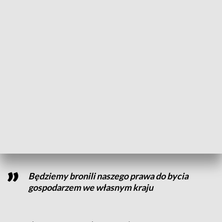
oszałamiająca z uwagi na zaangażowanie
Rosjan w krwawej wojnie na Ukrainie, ale
tak naprawdę te manewry są elementem
wojny psychologicznej
– zaznaczył Mariusz Kamiński, minister spraw wewnętrznych
i administracji.
Dziś polskie służby są na takie działania zdecydowanie lepiej
przygotowane niż jeszcze dwa lata temu. Wzmocniono siły
na granicy i zbudowano zaporę.
Będziemy bronili naszego prawa do bycia
gospodarzem we własnym kraju