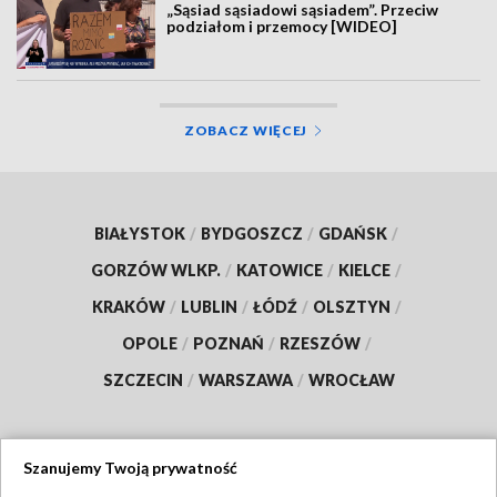
„Sąsiad sąsiadowi sąsiadem”. Przeciw
podziałom i przemocy [WIDEO]
ZOBACZ WIĘCEJ
BIAŁYSTOK
/
BYDGOSZCZ
/
GDAŃSK
/
GORZÓW WLKP.
/
KATOWICE
/
KIELCE
/
KRAKÓW
/
LUBLIN
/
ŁÓDŹ
/
OLSZTYN
/
OPOLE
/
POZNAŃ
/
RZESZÓW
/
SZCZECIN
/
WARSZAWA
/
WROCŁAW
Szanujemy Twoją prywatność
Dołącz do nas: