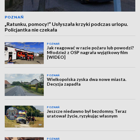
POZNAŃ
„Ratunku, pomocy!” Usłyszała krzyki podczas urlopu.
Policjantka nie czekała
POZNAŃ
Jak reagować w razie pożaru lub powodzi?
Młodzież z OSP nagrała wyjątkowy film
[WIDEO]
POZNAŃ
Wielkopolska zyska dwa nowe miasta.
Decyzja zapadła
POZNAŃ
Jeszcze niedawno był bezdomny. Teraz
uratował życie, ryzykując własnym
POZNAŃ