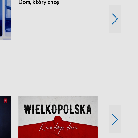
Dom, który chcę
Biznes Wielk