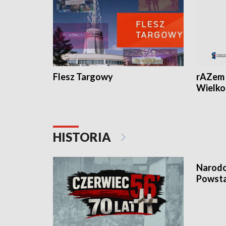
Flesz Targowy
rAZem 
Wielko
HISTORIA
Narodo
Powsta