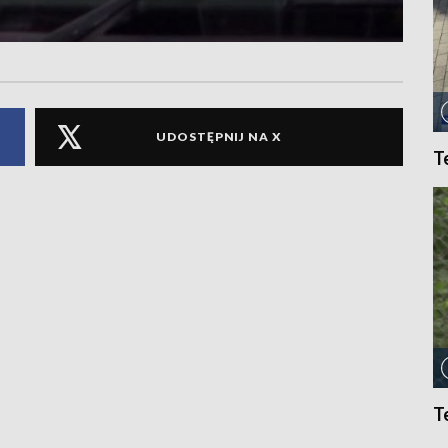
UDOSTĘPNIJ NA X
T
T