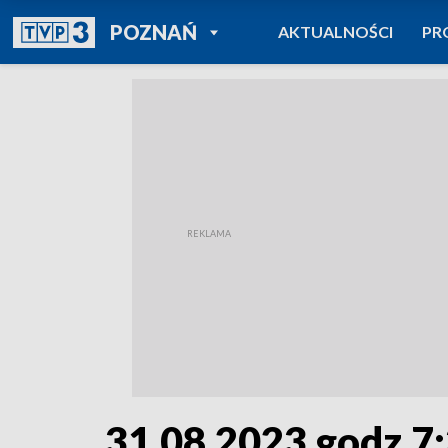
POWRÓT DO
POZNAŃ
AKTUALNOŚCI
PR
TVP REGIONY
31.08.2023 godz.7