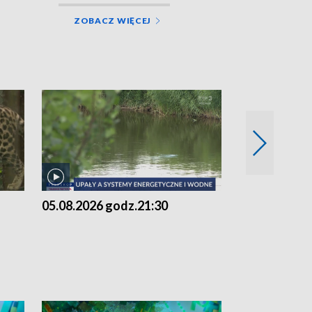
ZOBACZ WIĘCEJ
05.08.2026 godz.21:30
05.08.2026 g