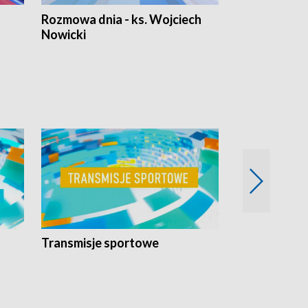
Rozmowa dnia - ks. Wojciech
Euro Fakty
Nowicki
Transmisje sportowe
Reportaże s