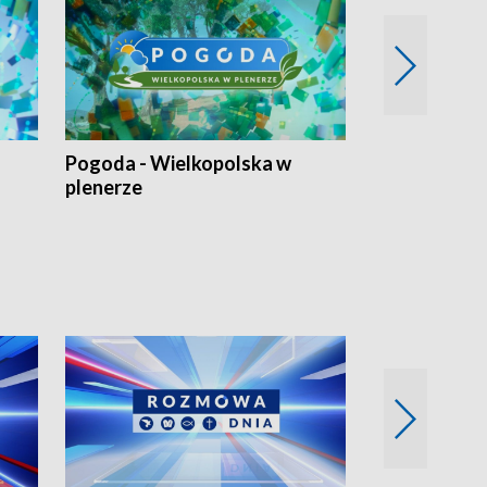
Pogoda - Wielkopolska w
Eko prognoza
plenerze