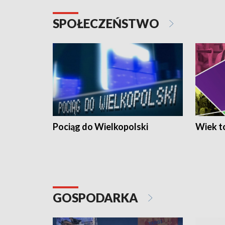
SPOŁECZEŃSTWO
Pociąg do Wielkopolski
Wiek to
GOSPODARKA