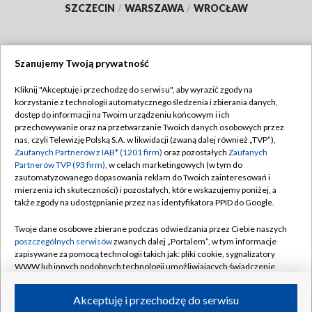
SZCZECIN
/
WARSZAWA
/
WROCŁAW
Szanujemy Twoją prywatność
Dołącz do nas:
Kliknij "Akceptuję i przechodzę do serwisu", aby wyrazić zgody na
korzystanie z technologii automatycznego śledzenia i zbierania danych,
TVP
dostęp do informacji na Twoim urządzeniu końcowym i ich
Abonament TVP
przechowywanie oraz na przetwarzanie Twoich danych osobowych przez
Regulamin TVP
nas, czyli Telewizję Polską S.A. w likwidacji (zwaną dalej również „TVP”),
Emisja w TVP
Polityka prywatności
Zaufanych Partnerów z IAB* (1201 firm)
oraz pozostałych
Zaufanych
Partnerów TVP (93 firm)
, w celach marketingowych (w tym do
Centrum informacji TVP
Moje zgody
zautomatyzowanego dopasowania reklam do Twoich zainteresowań i
mierzenia ich skuteczności) i pozostałych, które wskazujemy poniżej, a
Naziemna Telewizja Cyfrowa
Pomoc
także zgody na udostępnianie przez nas identyfikatora PPID do Google.
Sklep TVP
Biuro reklamy
Twoje dane osobowe zbierane podczas odwiedzania przez Ciebie naszych
Rada Programowa
Kontakt
poszczególnych serwisów
zwanych dalej „Portalem”, w tym informacje
zapisywane za pomocą technologii takich jak: pliki cookie, sygnalizatory
System NOS
WWW lub innych podobnych technologii umożliwiających świadczenie
dopasowanych i bezpiecznych usług, personalizację treści oraz reklam,
Informacje o nadawcy
Kanały
udostępnianie funkcji mediów społecznościowych oraz analizowanie
Akceptuję i przechodzę do serwisu
ruchu w Internecie.
Program dla prasy