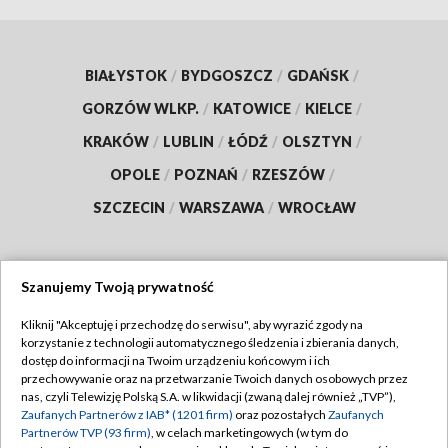
BIAŁYSTOK
/
BYDGOSZCZ
/
GDAŃSK
/
GORZÓW WLKP.
/
KATOWICE
/
KIELCE
/
KRAKÓW
/
LUBLIN
/
ŁÓDŹ
/
OLSZTYN
/
OPOLE
/
POZNAŃ
/
RZESZÓW
/
SZCZECIN
/
WARSZAWA
/
WROCŁAW
Szanujemy Twoją prywatność
Dołącz do nas:
Kliknij "Akceptuję i przechodzę do serwisu", aby wyrazić zgody na
korzystanie z technologii automatycznego śledzenia i zbierania danych,
TVP
dostęp do informacji na Twoim urządzeniu końcowym i ich
Abonament TVP
przechowywanie oraz na przetwarzanie Twoich danych osobowych przez
Regulamin TVP
nas, czyli Telewizję Polską S.A. w likwidacji (zwaną dalej również „TVP”),
Emisja w TVP
Polityka prywatności
Zaufanych Partnerów z IAB* (1201 firm)
oraz pozostałych
Zaufanych
Partnerów TVP (93 firm)
, w celach marketingowych (w tym do
Centrum informacji TVP