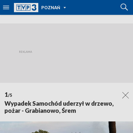
POWRÓT DO
POZNAŃ
TVP REGIONY
1
/5
Wypadek Samochód uderzył w drzewo,
pożar - Grabianowo, Śrem