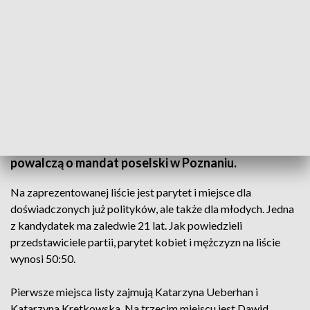
Nowa Lewica – kandydatury z parytetem (fot. TVP3 Poznań)
Nowa Lewica zaprezentowała osoby, które
powalczą o mandat poselski w Poznaniu.
Na zaprezentowanej liście jest parytet i miejsce dla
doświadczonych już polityków, ale także dla młodych. Jedna
z kandydatek ma zaledwie 21 lat. Jak powiedzieli
przedstawiciele partii, parytet kobiet i mężczyzn na liście
wynosi 50:50.
Pierwsze miejsca listy zajmują Katarzyna Ueberhan i
Katarzyna Kretkowska. Na trzecim miejscu jest Dawid