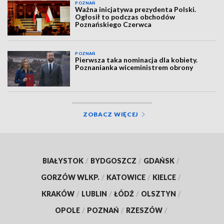
POZNAŃ
Ważna inicjatywa prezydenta Polski.
Ogłosił to podczas obchodów
Poznańskiego Czerwca
POZNAŃ
Pierwsza taka nominacja dla kobiety.
Poznanianka wiceministrem obrony
ZOBACZ WIĘCEJ
BIAŁYSTOK
/
BYDGOSZCZ
/
GDAŃSK
/
GORZÓW WLKP.
/
KATOWICE
/
KIELCE
/
KRAKÓW
/
LUBLIN
/
ŁÓDŹ
/
OLSZTYN
/
OPOLE
/
POZNAŃ
/
RZESZÓW
/