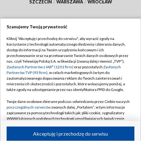
SZCZECIN
/
WARSZAWA
/
WROCŁAW
Szanujemy Twoją prywatność
Dołącz do nas:
Kliknij "Akceptuję i przechodzę do serwisu", aby wyrazić zgody na
korzystanie z technologii automatycznego śledzenia i zbierania danych,
TVP
dostęp do informacji na Twoim urządzeniu końcowym i ich
Abonament TVP
przechowywanie oraz na przetwarzanie Twoich danych osobowych przez
Regulamin TVP
nas, czyli Telewizję Polską S.A. w likwidacji (zwaną dalej również „TVP”),
Emisja w TVP
Polityka prywatności
Zaufanych Partnerów z IAB* (1201 firm)
oraz pozostałych
Zaufanych
Partnerów TVP (93 firm)
, w celach marketingowych (w tym do
Centrum informacji TVP
Moje zgody
zautomatyzowanego dopasowania reklam do Twoich zainteresowań i
mierzenia ich skuteczności) i pozostałych, które wskazujemy poniżej, a
Naziemna Telewizja Cyfrowa
Pomoc
także zgody na udostępnianie przez nas identyfikatora PPID do Google.
Sklep TVP
Biuro reklamy
Twoje dane osobowe zbierane podczas odwiedzania przez Ciebie naszych
Rada Programowa
Kontakt
poszczególnych serwisów
zwanych dalej „Portalem”, w tym informacje
zapisywane za pomocą technologii takich jak: pliki cookie, sygnalizatory
System NOS
WWW lub innych podobnych technologii umożliwiających świadczenie
dopasowanych i bezpiecznych usług, personalizację treści oraz reklam,
Informacje o nadawcy
Kanały
udostępnianie funkcji mediów społecznościowych oraz analizowanie
Akceptuję i przechodzę do serwisu
ruchu w Internecie.
Program dla prasy