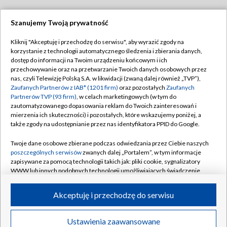
Szanujemy Twoją prywatność
Dołącz do nas:
Kliknij "Akceptuję i przechodzę do serwisu", aby wyrazić zgody na
korzystanie z technologii automatycznego śledzenia i zbierania danych,
TVP
dostęp do informacji na Twoim urządzeniu końcowym i ich
Abonament TVP
przechowywanie oraz na przetwarzanie Twoich danych osobowych przez
Regulamin TVP
nas, czyli Telewizję Polską S.A. w likwidacji (zwaną dalej również „TVP”),
Emisja w TVP
Polityka prywatności
Zaufanych Partnerów z IAB* (1201 firm)
oraz pozostałych
Zaufanych
Partnerów TVP (93 firm)
, w celach marketingowych (w tym do
Centrum informacji TVP
Moje zgody
zautomatyzowanego dopasowania reklam do Twoich zainteresowań i
mierzenia ich skuteczności) i pozostałych, które wskazujemy poniżej, a
Naziemna Telewizja Cyfrowa
Pomoc
także zgody na udostępnianie przez nas identyfikatora PPID do Google.
Sklep TVP
Biuro reklamy
Twoje dane osobowe zbierane podczas odwiedzania przez Ciebie naszych
Rada Programowa
Kontakt
poszczególnych serwisów
zwanych dalej „Portalem”, w tym informacje
zapisywane za pomocą technologii takich jak: pliki cookie, sygnalizatory
System NOS
WWW lub innych podobnych technologii umożliwiających świadczenie
dopasowanych i bezpiecznych usług, personalizację treści oraz reklam,
Informacje o nadawcy
Kanały
udostępnianie funkcji mediów społecznościowych oraz analizowanie
Akceptuję i przechodzę do serwisu
ruchu w Internecie.
Program dla prasy
©2026 Telewizja Polska S.A. w likwidacji
Biuro Reklamy
Twoje dane osobowe zbierane podczas odwiedzania przez Ciebie
Ustawienia zaawansowane
poszczególnych serwisów
na Portalu, takie jak adresy IP, identyfikatory