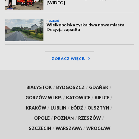
[WIDEO]
POZNAŃ
Wielkopolska zyska dwa nowe miasta.
Decyzja zapadła
ZOBACZ WIĘCEJ
BIAŁYSTOK
/
BYDGOSZCZ
/
GDAŃSK
/
GORZÓW WLKP.
/
KATOWICE
/
KIELCE
/
KRAKÓW
/
LUBLIN
/
ŁÓDŹ
/
OLSZTYN
/
OPOLE
/
POZNAŃ
/
RZESZÓW
/
SZCZECIN
/
WARSZAWA
/
WROCŁAW