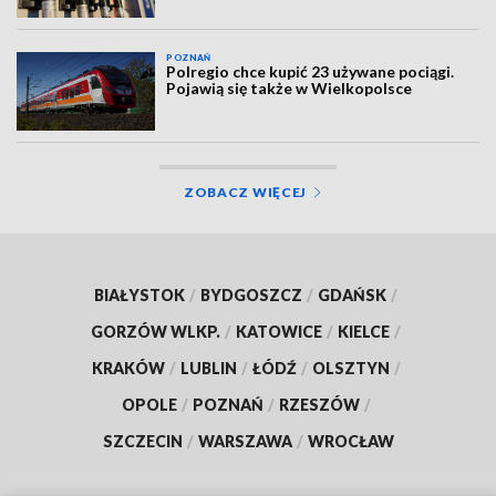
POZNAŃ
Polregio chce kupić 23 używane pociągi.
Pojawią się także w Wielkopolsce
ZOBACZ WIĘCEJ
BIAŁYSTOK
/
BYDGOSZCZ
/
GDAŃSK
/
GORZÓW WLKP.
/
KATOWICE
/
KIELCE
/
KRAKÓW
/
LUBLIN
/
ŁÓDŹ
/
OLSZTYN
/
OPOLE
/
POZNAŃ
/
RZESZÓW
/
SZCZECIN
/
WARSZAWA
/
WROCŁAW