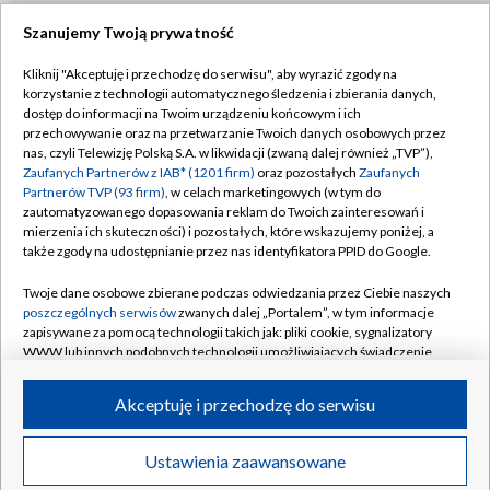
Szanujemy Twoją prywatność
Dołącz do nas:
Kliknij "Akceptuję i przechodzę do serwisu", aby wyrazić zgody na
korzystanie z technologii automatycznego śledzenia i zbierania danych,
TVP
dostęp do informacji na Twoim urządzeniu końcowym i ich
Abonament TVP
przechowywanie oraz na przetwarzanie Twoich danych osobowych przez
Regulamin TVP
nas, czyli Telewizję Polską S.A. w likwidacji (zwaną dalej również „TVP”),
Emisja w TVP
Polityka prywatności
Zaufanych Partnerów z IAB* (1201 firm)
oraz pozostałych
Zaufanych
Partnerów TVP (93 firm)
, w celach marketingowych (w tym do
Centrum informacji TVP
Moje zgody
zautomatyzowanego dopasowania reklam do Twoich zainteresowań i
mierzenia ich skuteczności) i pozostałych, które wskazujemy poniżej, a
Naziemna Telewizja Cyfrowa
Pomoc
także zgody na udostępnianie przez nas identyfikatora PPID do Google.
Sklep TVP
Biuro reklamy
Twoje dane osobowe zbierane podczas odwiedzania przez Ciebie naszych
Rada Programowa
Kontakt
poszczególnych serwisów
zwanych dalej „Portalem”, w tym informacje
zapisywane za pomocą technologii takich jak: pliki cookie, sygnalizatory
System NOS
WWW lub innych podobnych technologii umożliwiających świadczenie
dopasowanych i bezpiecznych usług, personalizację treści oraz reklam,
Informacje o nadawcy
Kanały
udostępnianie funkcji mediów społecznościowych oraz analizowanie
Akceptuję i przechodzę do serwisu
ruchu w Internecie.
Program dla prasy
©2026 Telewizja Polska S.A. w likwidacji
Biuro Reklamy
Twoje dane osobowe zbierane podczas odwiedzania przez Ciebie
Ustawienia zaawansowane
poszczególnych serwisów
na Portalu, takie jak adresy IP, identyfikatory
Ogłoszenie przetargowe