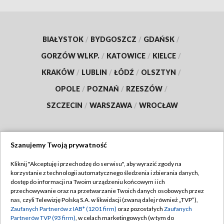
BIAŁYSTOK
/
BYDGOSZCZ
/
GDAŃSK
/
GORZÓW WLKP.
/
KATOWICE
/
KIELCE
/
KRAKÓW
/
LUBLIN
/
ŁÓDŹ
/
OLSZTYN
/
OPOLE
/
POZNAŃ
/
RZESZÓW
/
SZCZECIN
/
WARSZAWA
/
WROCŁAW
Szanujemy Twoją prywatność
Dołącz do nas:
Kliknij "Akceptuję i przechodzę do serwisu", aby wyrazić zgody na
korzystanie z technologii automatycznego śledzenia i zbierania danych,
TVP
dostęp do informacji na Twoim urządzeniu końcowym i ich
Abonament TVP
przechowywanie oraz na przetwarzanie Twoich danych osobowych przez
Regulamin TVP
nas, czyli Telewizję Polską S.A. w likwidacji (zwaną dalej również „TVP”),
Emisja w TVP
Zaufanych Partnerów z IAB* (1201 firm)
oraz pozostałych
Zaufanych
Polityka prywatności
Partnerów TVP (93 firm)
, w celach marketingowych (w tym do
Centrum informacji TVP