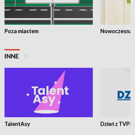
Poza miastem
Nowoczesna 
INNE
TalentAsy
Dzień z TVP3