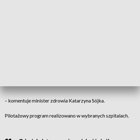
systemowy plan zaopiekowania pacjentów ustawowo i
zwiększenie nakładów na żywienie w szpitalach w całym
kraju.
Rząd PiS proponuje bardzo dobry
program: „Dobry posiłek”. Program, który
ma zabezpieczyć jakość posiłków dla
pacjentów. Co istotne, prace nad tym
rozwiązaniem trwają już od co najmniej
roku
– komentuje minister zdrowia Katarzyna Sójka.
Pilotażowy program realizowano w wybranych szpitalach.