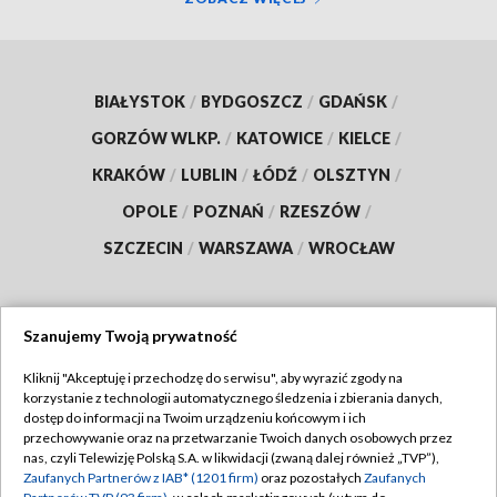
BIAŁYSTOK
/
BYDGOSZCZ
/
GDAŃSK
/
GORZÓW WLKP.
/
KATOWICE
/
KIELCE
/
KRAKÓW
/
LUBLIN
/
ŁÓDŹ
/
OLSZTYN
/
OPOLE
/
POZNAŃ
/
RZESZÓW
/
SZCZECIN
/
WARSZAWA
/
WROCŁAW
Szanujemy Twoją prywatność
Dołącz do nas:
Kliknij "Akceptuję i przechodzę do serwisu", aby wyrazić zgody na
korzystanie z technologii automatycznego śledzenia i zbierania danych,
TVP
dostęp do informacji na Twoim urządzeniu końcowym i ich
Abonament TVP
przechowywanie oraz na przetwarzanie Twoich danych osobowych przez
Regulamin TVP
nas, czyli Telewizję Polską S.A. w likwidacji (zwaną dalej również „TVP”),
Emisja w TVP
Polityka prywatności
Zaufanych Partnerów z IAB* (1201 firm)
oraz pozostałych
Zaufanych