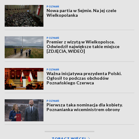
POZNAŃ
Nowa partia w Sejmie. Na jej czele
Wielkopolanka
POZNAŃ
Premier z wizytą w Wielkopolsce.
Odwiedził największe takie miejsce
[ZDJĘCIA, WIDEO]
POZNAŃ
Ważna inicjatywa prezydenta Polski.
Ogłosił to podczas obchodów
Poznańskiego Czerwca
POZNAŃ
Pierwsza taka nominacja dla kobiety.
Poznanianka wiceministrem obrony
ZOBACZ WIĘCEJ