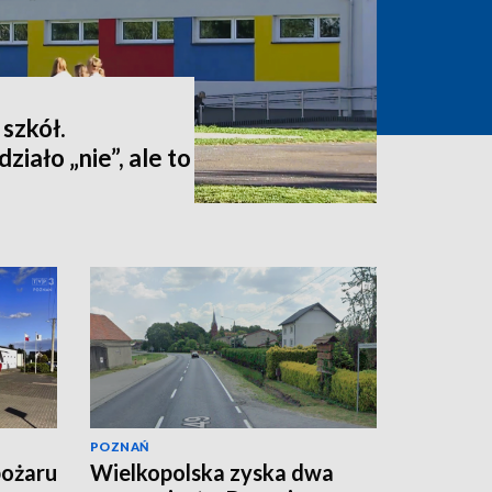
 szkół.
iało „nie”, ale to
POZNAŃ
pożaru
Wielkopolska zyska dwa