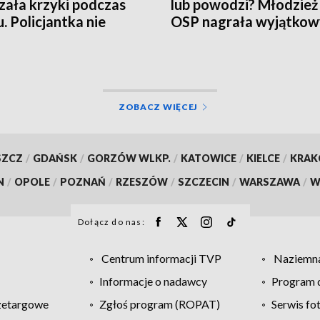
zała krzyki podczas
lub powodzi? Młodzież
u. Policjantka nie
OSP nagrała wyjątkowy
ła
[WIDEO]
ZOBACZ WIĘCEJ
SZCZ
/
GDAŃSK
/
GORZÓW WLKP.
/
KATOWICE
/
KIELCE
/
KRA
N
/
OPOLE
/
POZNAŃ
/
RZESZÓW
/
SZCZECIN
/
WARSZAWA
/
W
Dołącz do nas:
Centrum informacji TVP
Naziemna
Informacje o nadawcy
Program d
zetargowe
Zgłoś program (ROPAT)
Serwis fo