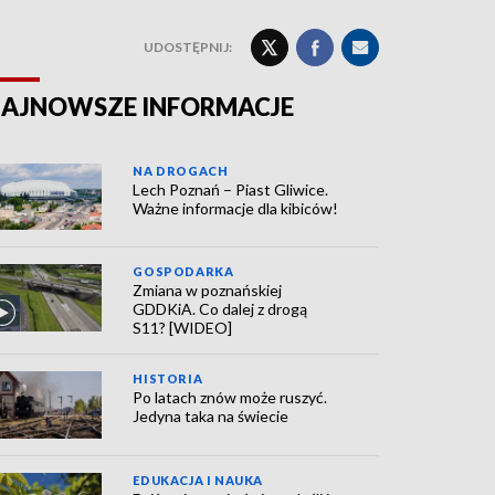
UDOSTĘPNIJ:
AJNOWSZE INFORMACJE
NA DROGACH
Lech Poznań – Piast Gliwice.
Ważne informacje dla kibiców!
GOSPODARKA
Zmiana w poznańskiej
GDDKiA. Co dalej z drogą
S11? [WIDEO]
HISTORIA
Po latach znów może ruszyć.
Jedyna taka na świecie
EDUKACJA I NAUKA