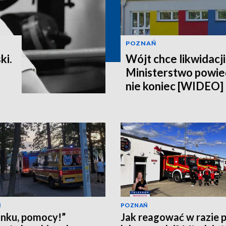
POZNAŃ
ki.
Wójt chce likwidacji
Ministerstwo powiedz
nie koniec [WIDEO]
Ń
POZNAŃ
nku, pomocy!”
Jak reagować w razie 