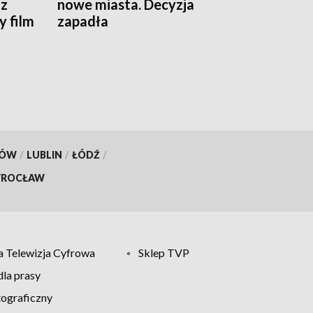
 z
nowe miasta. Decyzja
 film
zapadła
KÓW
/
LUBLIN
/
ŁÓDŹ
/
ROCŁAW
 Telewizja Cyfrowa
Sklep TVP
la prasy
tograficzny