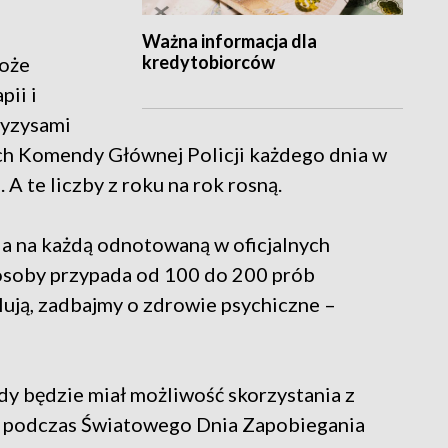
Ważna informacja dla
kredytobiorców
oże
pii i
ryzysami
h Komendy Głównej Policji każdego dnia w
A te liczby z roku na rok rosną.
a na każdą odnotowaną w oficjalnych
 osoby przypada od 100 do 200 prób
lują, zadbajmy o zdrowie psychiczne –
dy będzie miał możliwość skorzystania z
tów podczas Światowego Dnia Zapobiegania