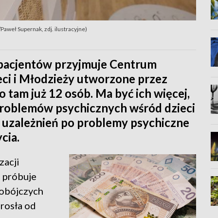
Paweł Supernak, zdj. ilustracyjne)
h pacjentów przyjmuje Centrum
eci i Młodzieży utworzone przez
tam już 12 osób. Ma być ich więcej,
a problemów psychicznych wśród dzieci
od uzależnień po problemy psychiczne
cia.
zacji
ś próbuje
mobójczych
rosła od