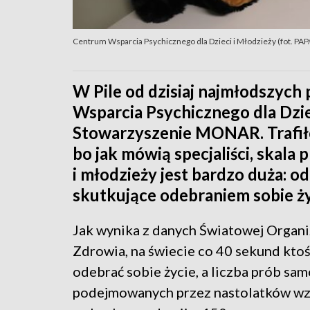
Centrum Wsparcia Psychicznego dla Dzieci i Młodzieży (fot. PAP/
W Pile od dzisiaj najmłodszyc
Wsparcia Psychicznego dla Dzi
Stowarzyszenie MONAR. Trafiło 
bo jak mówią specjaliści, skal
i młodzieży jest bardzo duża: 
skutkujące odebraniem sobie ży
Jak wynika z danych Światowej Organi
Zdrowia, na świecie co 40 sekund kto
odebrać sobie życie, a liczba prób sa
podejmowanych przez nastolatków wz