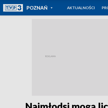
POWRÓT DO
POZNAŃ
AKTUALNOŚCI
PR
TVP REGIONY
Najmłodsi mogą lic