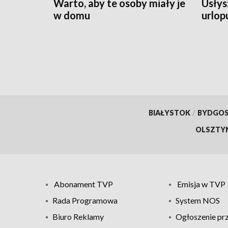
Warto, aby te osoby miały je
Usłys
w domu
urlop
czeka
BIAŁYSTOK
/
BYDGO
OLSZTY
Abonament TVP
Emisja w TVP
Rada Programowa
System NOS
Biuro Reklamy
Ogłoszenie pr