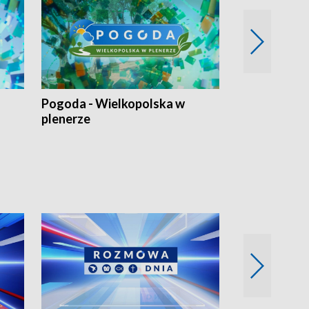
Pogoda - Wielkopolska w
Eko prognoza
plenerze