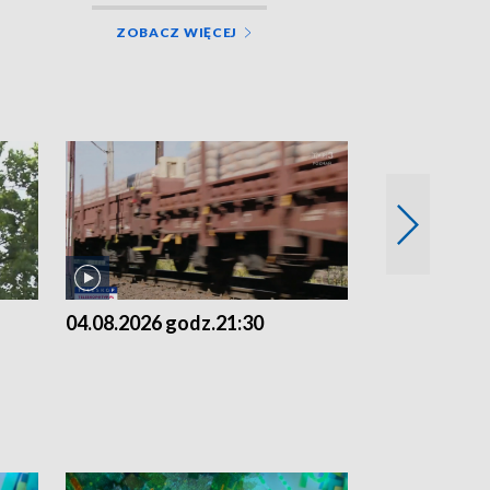
ZOBACZ WIĘCEJ
04.08.2026 godz.21:30
04.08.2026 g