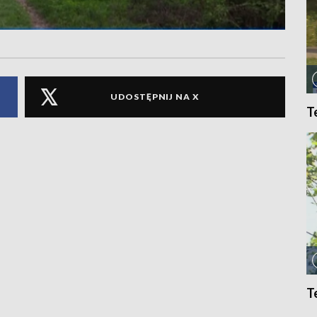
UDOSTĘPNIJ NA X
T
T