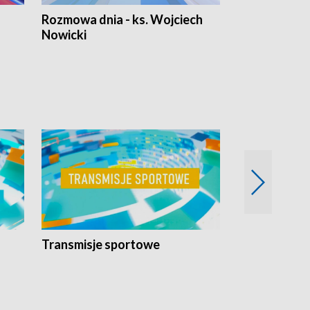
Rozmowa dnia - ks. Wojciech
Euro Fakty
Nowicki
Transmisje sportowe
Reportaże s