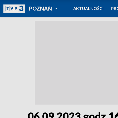
POWRÓT DO
POZNAŃ
AKTUALNOŚCI
PR
TVP REGIONY
06.09.2023 godz.1