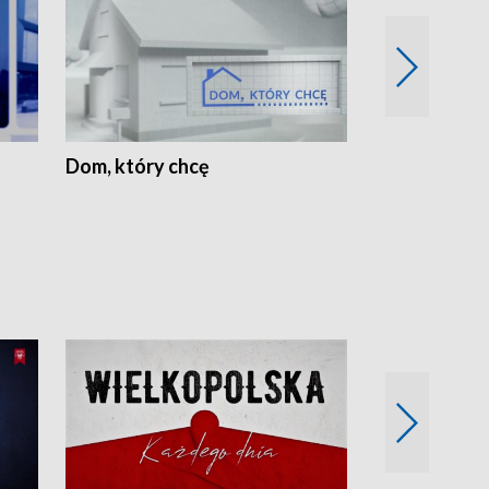
Dom, który chcę
Biznes Wielk