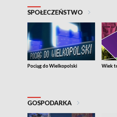
SPOŁECZEŃSTWO
Pociąg do Wielkopolski
Wiek to
GOSPODARKA