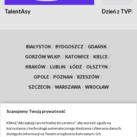
TalentAsy
Dzień z TVP3
BIAŁYSTOK
/
BYDGOSZCZ
/
GDAŃSK
/
GORZÓW WLKP.
/
KATOWICE
/
KIELCE
/
KRAKÓW
/
LUBLIN
/
ŁÓDŹ
/
OLSZTYN
/
OPOLE
/
POZNAŃ
/
RZESZÓW
/
SZCZECIN
/
WARSZAWA
/
WROCŁAW
Szanujemy Twoją prywatność
Dołącz do nas:
Kliknij "Akceptuję i przechodzę do serwisu", aby wyrazić zgody na
korzystanie z technologii automatycznego śledzenia i zbierania danych,
TVP
dostęp do informacji na Twoim urządzeniu końcowym i ich