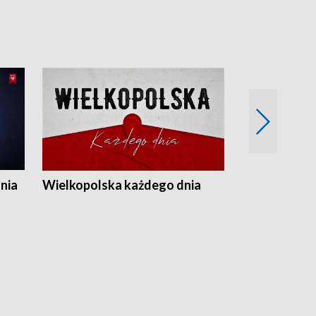
nia
Wielkopolska każdego dnia
Rozmowy z m