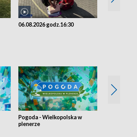
06.08.2026 godz.16:30
06.08.2026 g
Pogoda - Wielkopolska w
Eko prognoza
plenerze