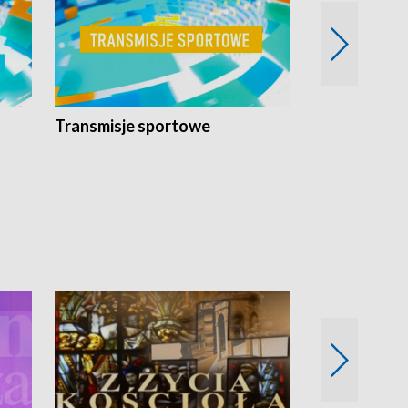
Transmisje sportowe
Reportaże s