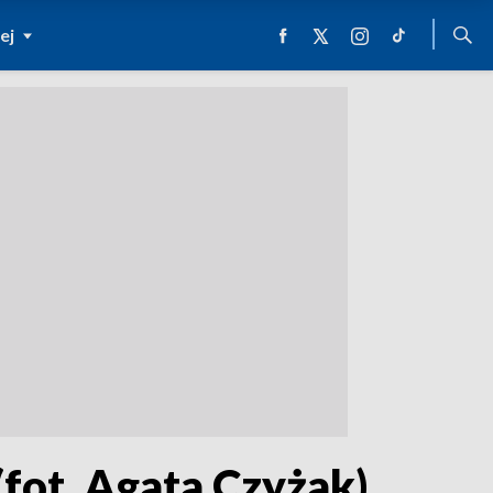
ej
fot. Agata Czyżak)