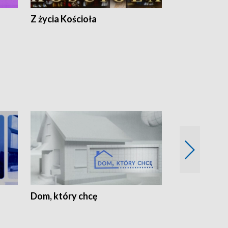
Z życia Kościoła
Jak rozmawia
Dom, który chcę
Biznes Wielk