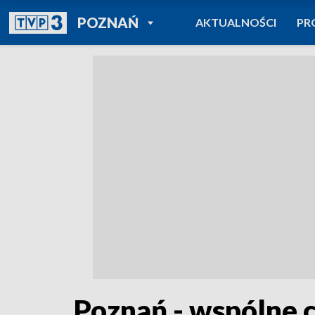
POWRÓT DO
POZNAŃ
AKTUALNOŚCI
PR
TVP REGIONY
Poznań - wspólne 