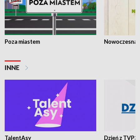
Poza miastem
Nowoczesna 
INNE
TalentAsy
Dzień z TVP3