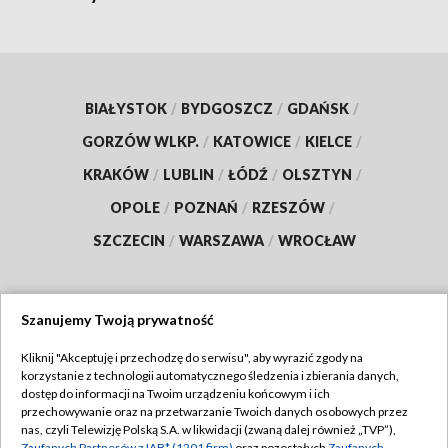
BIAŁYSTOK
/
BYDGOSZCZ
/
GDAŃSK
/
GORZÓW WLKP.
/
KATOWICE
/
KIELCE
/
KRAKÓW
/
LUBLIN
/
ŁÓDŹ
/
OLSZTYN
/
OPOLE
/
POZNAŃ
/
RZESZÓW
/
SZCZECIN
/
WARSZAWA
/
WROCŁAW
Szanujemy Twoją prywatność
Dołącz do nas:
Kliknij "Akceptuję i przechodzę do serwisu", aby wyrazić zgody na
korzystanie z technologii automatycznego śledzenia i zbierania danych,
TVP
dostęp do informacji na Twoim urządzeniu końcowym i ich
Abonament TVP
przechowywanie oraz na przetwarzanie Twoich danych osobowych przez
Regulamin TVP
nas, czyli Telewizję Polską S.A. w likwidacji (zwaną dalej również „TVP”),
Emisja w TVP
Zaufanych Partnerów z IAB* (1201 firm)
oraz pozostałych
Zaufanych