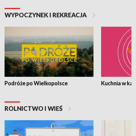
WYPOCZYNEK I REKREACJA
Podróże po Wielkopolsce
Kuchnia w ka
ROLNICTWO I WIEŚ