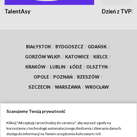
TalentAsy
Dzień z TVP3
BIAŁYSTOK
/
BYDGOSZCZ
/
GDAŃSK
/
GORZÓW WLKP.
/
KATOWICE
/
KIELCE
/
KRAKÓW
/
LUBLIN
/
ŁÓDŹ
/
OLSZTYN
/
OPOLE
/
POZNAŃ
/
RZESZÓW
/
SZCZECIN
/
WARSZAWA
/
WROCŁAW
Szanujemy Twoją prywatność
Dołącz do nas:
Kliknij "Akceptuję i przechodzę do serwisu", aby wyrazić zgody na
korzystanie z technologii automatycznego śledzenia i zbierania danych,
TVP
dostęp do informacji na Twoim urządzeniu końcowym i ich