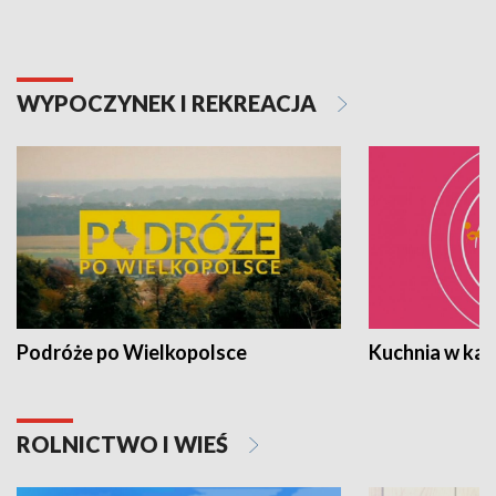
WYPOCZYNEK I REKREACJA
Podróże po Wielkopolsce
Kuchnia w ka
ROLNICTWO I WIEŚ