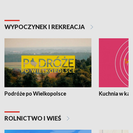
WYPOCZYNEK I REKREACJA
Podróże po Wielkopolsce
Kuchnia w ka
ROLNICTWO I WIEŚ