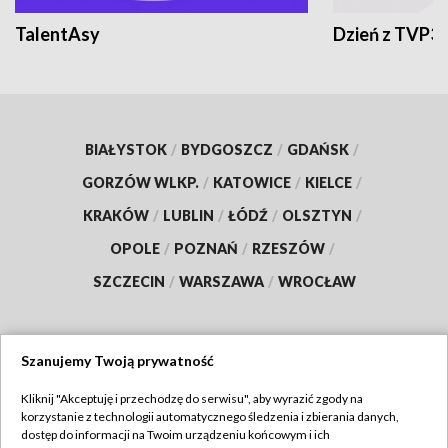
TalentAsy
Dzień z TVP3
BIAŁYSTOK
/
BYDGOSZCZ
/
GDAŃSK
/
GORZÓW WLKP.
/
KATOWICE
/
KIELCE
/
KRAKÓW
/
LUBLIN
/
ŁÓDŹ
/
OLSZTYN
/
OPOLE
/
POZNAŃ
/
RZESZÓW
/
SZCZECIN
/
WARSZAWA
/
WROCŁAW
Szanujemy Twoją prywatność
Dołącz do nas:
Kliknij "Akceptuję i przechodzę do serwisu", aby wyrazić zgody na
korzystanie z technologii automatycznego śledzenia i zbierania danych,
TVP
dostęp do informacji na Twoim urządzeniu końcowym i ich