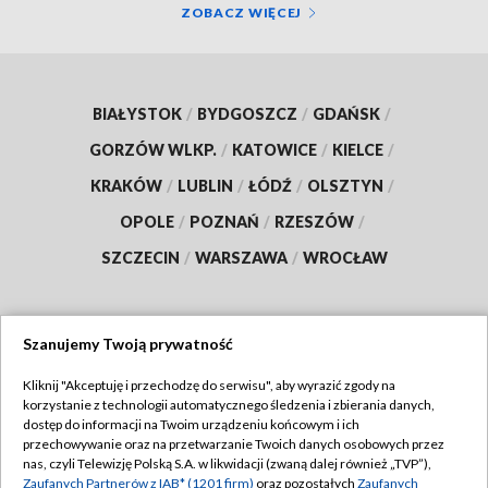
ZOBACZ WIĘCEJ
BIAŁYSTOK
/
BYDGOSZCZ
/
GDAŃSK
/
GORZÓW WLKP.
/
KATOWICE
/
KIELCE
/
KRAKÓW
/
LUBLIN
/
ŁÓDŹ
/
OLSZTYN
/
OPOLE
/
POZNAŃ
/
RZESZÓW
/
SZCZECIN
/
WARSZAWA
/
WROCŁAW
Szanujemy Twoją prywatność
Dołącz do nas:
Kliknij "Akceptuję i przechodzę do serwisu", aby wyrazić zgody na
korzystanie z technologii automatycznego śledzenia i zbierania danych,
TVP
dostęp do informacji na Twoim urządzeniu końcowym i ich
Abonament TVP
przechowywanie oraz na przetwarzanie Twoich danych osobowych przez
Regulamin TVP
nas, czyli Telewizję Polską S.A. w likwidacji (zwaną dalej również „TVP”),
Emisja w TVP
Polityka prywatności
Zaufanych Partnerów z IAB* (1201 firm)
oraz pozostałych
Zaufanych