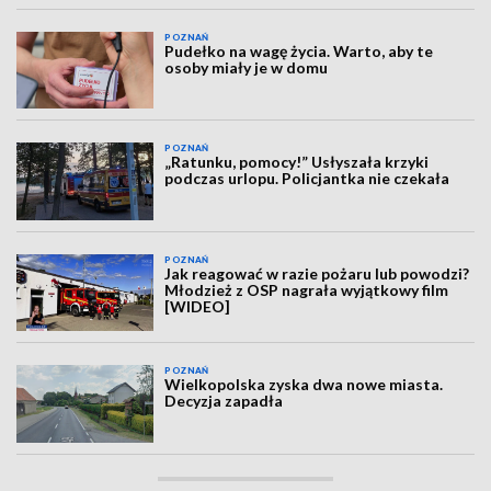
POZNAŃ
Pudełko na wagę życia. Warto, aby te
osoby miały je w domu
POZNAŃ
„Ratunku, pomocy!” Usłyszała krzyki
podczas urlopu. Policjantka nie czekała
POZNAŃ
Jak reagować w razie pożaru lub powodzi?
Młodzież z OSP nagrała wyjątkowy film
[WIDEO]
POZNAŃ
Wielkopolska zyska dwa nowe miasta.
Decyzja zapadła