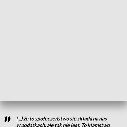
Są takie TBS-y, które powstały 20 lat
temu, w przypadku których kredyt jest do
spłaty cały czas taki sam jak 20 lat temu,
dlatego organizujemy debatę na temat
koniecznych zmian w ustawie o TBS-ach i
o TBS-ach w Poznaniu
– mówił Bartłomiej Wróblewski, poseł PiS, kandydat PiS do
Sejmu.
Mieszkańcy TBS-ów mówią, że w opinii publicznej często
przedstawia się ich w negatywnym świetle.
(...) że to społeczeństwo się składa na nas
w podatkach, ale tak nie jest. To kłamstwo