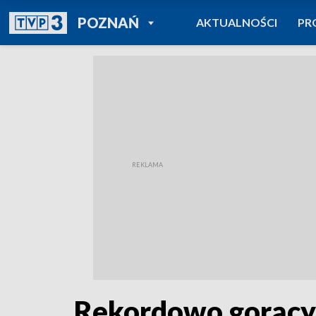
POWRÓT DO
POZNAŃ
AKTUALNOŚCI
PR
TVP REGIONY
Rekordowo gorący w