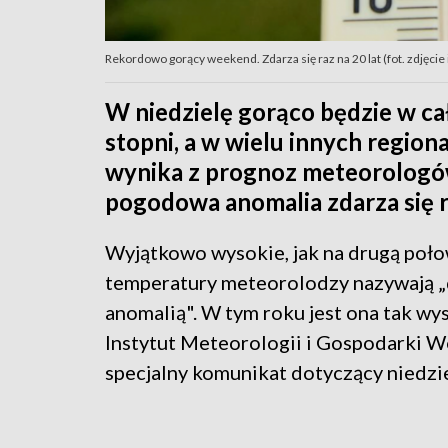
Rekordowo gorący weekend. Zdarza się raz na 20 lat (fot. zdjęci
W niedzielę gorąco będzie w ca
stopni, a w wielu innych region
wynika z prognoz meteorologó
pogodowa anomalia zdarza się ra
Wyjątkowo wysokie, jak na drugą poło
temperatury meteorolodzy nazywają 
anomalią". W tym roku jest ona tak wys
Instytut Meteorologii i Gospodarki 
specjalny komunikat dotyczący niedzie