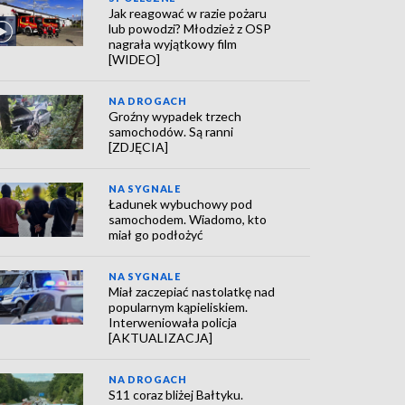
Jak reagować w razie pożaru
lub powodzi? Młodzież z OSP
nagrała wyjątkowy film
[WIDEO]
NA DROGACH
Groźny wypadek trzech
samochodów. Są ranni
[ZDJĘCIA]
NA SYGNALE
Ładunek wybuchowy pod
samochodem. Wiadomo, kto
miał go podłożyć
NA SYGNALE
Miał zaczepiać nastolatkę nad
popularnym kąpieliskiem.
Interweniowała policja
[AKTUALIZACJA]
NA DROGACH
S11 coraz bliżej Bałtyku.