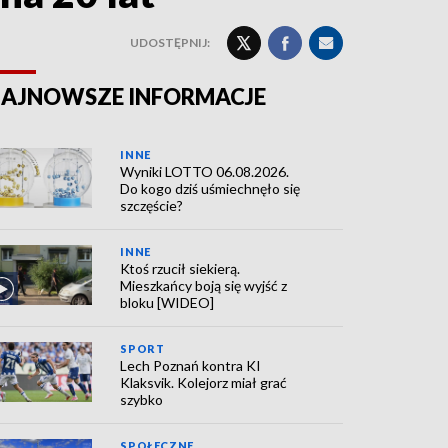
UDOSTĘPNIJ:
AJNOWSZE INFORMACJE
INNE
Wyniki LOTTO 06.08.2026.
Do kogo dziś uśmiechnęło się
szczęście?
INNE
Ktoś rzucił siekierą.
Mieszkańcy boją się wyjść z
bloku [WIDEO]
SPORT
Lech Poznań kontra KI
Klaksvik. Kolejorz miał grać
szybko
SPOŁECZNE