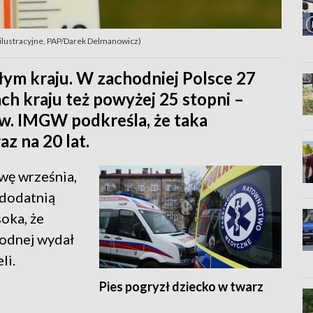
e ilustracyjne, PAP/Darek Delmanowicz)
łym kraju. W zachodniej Polsce 27
ach kraju też powyżej 25 stopni –
w. IMGW podkreśla, że taka
z na 20 lat.
wę września,
„dodatnią
oka, że
Wodnej wydał
li.
Pies pogryzł dziecko w twarz