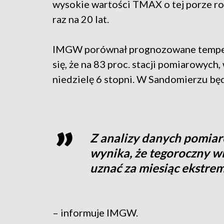
wysokie wartości TMAX o tej porze ro
raz na 20 lat.
IMGW porównał prognozowane temperat
się, że na 83 proc. stacji pomiarowych
niedzielę 6 stopni. W Sandomierzu będz
Z analizy danych pomiar
wynika, że tegoroczny wr
uznać za miesiąc ekstrem
– informuje IMGW.