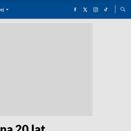
ej
na 20 lat