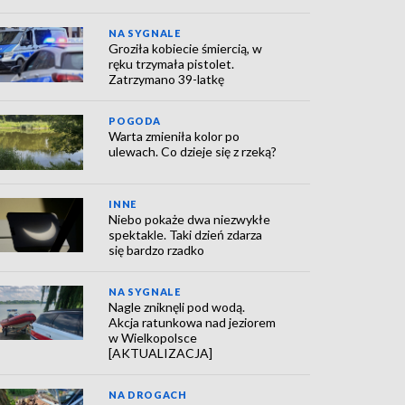
NA SYGNALE
Groziła kobiecie śmiercią, w
ręku trzymała pistolet.
Zatrzymano 39-latkę
POGODA
Warta zmieniła kolor po
ulewach. Co dzieje się z rzeką?
INNE
Niebo pokaże dwa niezwykłe
spektakle. Taki dzień zdarza
się bardzo rzadko
NA SYGNALE
Nagle zniknęli pod wodą.
Akcja ratunkowa nad jeziorem
w Wielkopolsce
[AKTUALIZACJA]
NA DROGACH