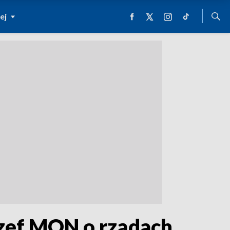
ej
Szef MON o rządach