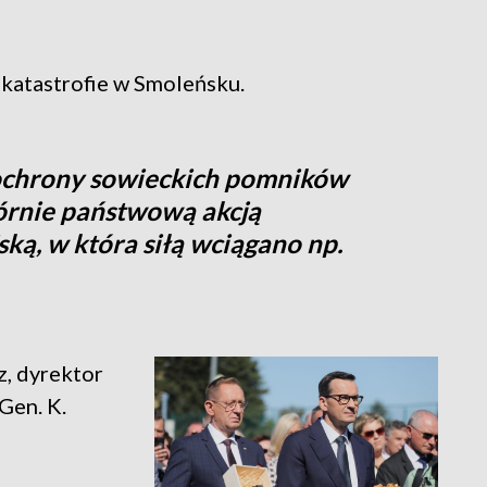
 katastrofie w Smoleńsku.
 ochrony sowieckich pomników
rnie państwową akcją
ką, w która siłą wciągano np.
z, dyrektor
Gen. K.