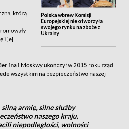
czna, którą
Polska wbrew Komisji
Europejskiej nie otworzyła
swojego rynku na zboże z
 promowały
Ukrainy
 i jej
Berlina i Moskwy ukończył w 2015 roku rząd
rzede wszystkim na bezpieczeństwo naszej
silną armię, silne służby
eczeństwo naszego kraju,
cili niepodległości, wolności