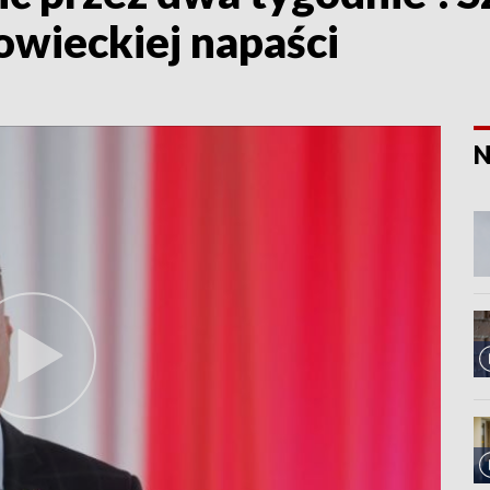
owieckiej napaści
N