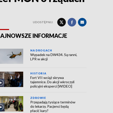
UDOSTĘPNIJ:
AJNOWSZE INFORMACJE
NA DROGACH
Wypadek na DW434. Są ranni,
LPR w akcji
HISTORIA
Fort VII wciąż skrywa
tajemnice. Do akcji wkroczyli
policyjni eksperci [WIDEO]
ZDROWIE
Przepadają tysiące terminów
do lekarzy. Pacjenci będą
płacić kary?