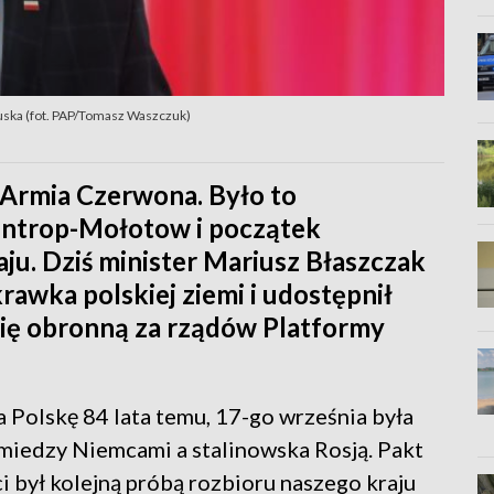
Tuska (fot. PAP/Tomasz Waszczuk)
 Armia Czerwona. Było to
entrop-Mołotow i początek
ju. Dziś minister Mariusz Błaszczak
rawka polskiej ziemi i udostępnił
ię obronną za rządów Platformy
 Polskę 84 lata temu, 17-go września była
iedzy Niemcami a stalinowska Rosją. Pakt
był kolejną próbą rozbioru naszego kraju