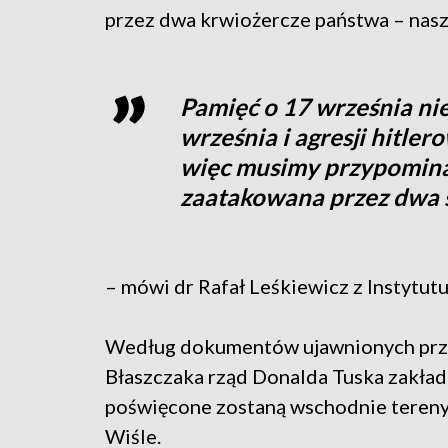
przez dwa krwiożercze państwa – nasz
Pamięć o 17 września nie
września i agresji hitler
więc musimy przypominać
zaatakowana przez dwa s
– mówi dr Rafał Leśkiewicz z Instytut
Według dokumentów ujawnionych prze
Błaszczaka rząd Donalda Tuska zakłada
poświęcone zostaną wschodnie tereny 
Wiśle.