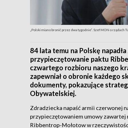
„Polski miano bronić przez dwa tygodnie”. Szef MON o rządach 
84 lata temu na Polskę napadła
przypieczętowanie paktu Ribb
czwartego rozbioru naszego kra
zapewniał o obronie każdego sk
dokumenty, pokazujące strateg
Obywatelskiej.
Zdradziecka napaść armii czerwonej na
przypieczętowaniem umowy zawartej m
Ribbentrop-Mołotow w rzeczywistości 