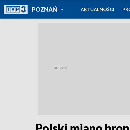
POWRÓT DO
POZNAŃ
AKTUALNOŚCI
PR
TVP REGIONY
„Polski miano bron