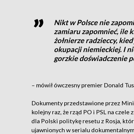
Nikt w Polsce nie zapomi
zamiaru zapomnieć, ile k
żołnierze radzieccy, kie
okupacji niemieckiej. I n
gorzkie doświadczenie p
– mówił ówczesny premier Donald Tus
Dokumenty przedstawione przez Mini
kolejny raz, że rząd PO i PSL na czel
dla Polski politykę resetu z Rosja, któ
ujawnionych w serialu dokumentalnym 