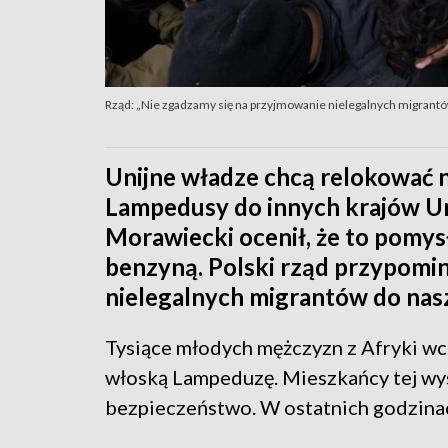
Rząd: „Nie zgadzamy się na przyjmowanie nielegalnych migrantów
Unijne władze chcą relokować 
Lampedusy do innych krajów Un
Morawiecki ocenił, że to pomys
benzyną. Polski rząd przypomin
nielegalnych migrantów do nasz
Tysiące młodych mężczyzn z Afryki wc
włoską Lampeduzę. Mieszkańcy tej wys
bezpieczeństwo. W ostatnich godzinac