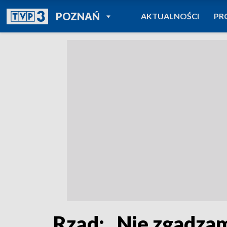
POWRÓT DO
POZNAŃ
AKTUALNOŚCI
PR
TVP REGIONY
Rząd: „Nie zgadza