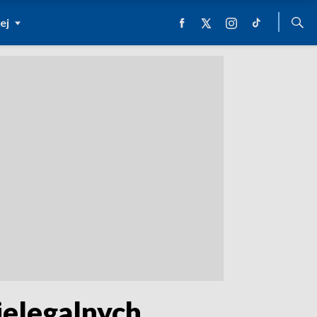
ej
ielegalnych