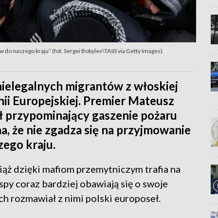
 do naszego kraju” (fot. Sergei Bobylev\TASS via Getty Images)
nielegalnych migrantów z włoskiej
ii Europejskiej. Premier Mateusz
ł przypominający gaszenie pożaru
a, że nie zgadza się na przyjmowanie
ego kraju.
iąż dzięki mafiom przemytniczym trafia na
py coraz bardziej obawiają się o swoje
h rozmawiał z nimi polski europoseł.