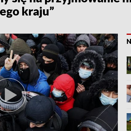
ego kraju”
N