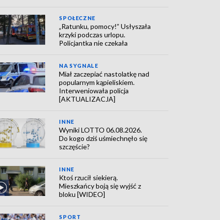
SPOŁECZNE
„Ratunku, pomocy!” Usłyszała
krzyki podczas urlopu.
Policjantka nie czekała
NA SYGNALE
Miał zaczepiać nastolatkę nad
popularnym kąpieliskiem.
Interweniowała policja
[AKTUALIZACJA]
INNE
Wyniki LOTTO 06.08.2026.
Do kogo dziś uśmiechnęło się
szczęście?
INNE
Ktoś rzucił siekierą.
Mieszkańcy boją się wyjść z
bloku [WIDEO]
SPORT