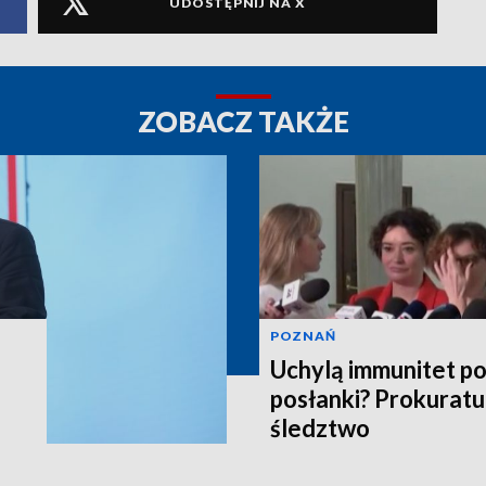
UDOSTĘPNIJ NA X
ZOBACZ TAKŻE
POZNAŃ
Uchylą immunitet p
posłanki? Prokuratu
śledztwo