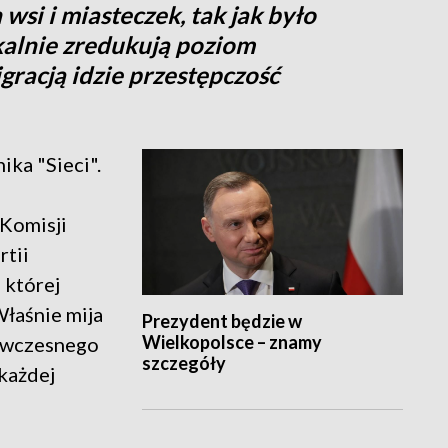
 wsi i miasteczek, tak jak było
kalnie zredukują poziom
gracją idzie przestępczość
ka "Sieci".
 Komisji
rtii
 której
Właśnie mija
Prezydent będzie w
Wielkopolsce – znamy
 ówczesnego
szczegóły
każdej