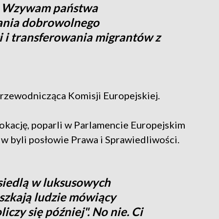
. Wzywam państwa
ania dobrowolnego
 i transferowania migrantów z
przewodnicząca Komisji Europejskiej.
okację, poparli w Parlamencie Europejskim
iw byli posłowie Prawa i Sprawiedliwości.
 osiedlą w luksusowych
eszkają ludzie mówiący
czy się później". No nie. Ci