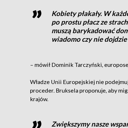
Kobiety płakały. W każd
po prostu płacz ze strac
muszą barykadować domy
wiadomo czy nie dojdzie
– mówił Dominik Tarczyński, europoseł
Władze Unii Europejskiej nie podejmu
proceder. Bruksela proponuje, aby mi
krajów.
Zwiększymy nasze wsparc