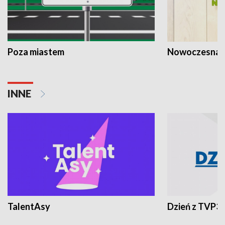
Poza miastem
Nowoczesna 
INNE
TalentAsy
Dzień z TVP3