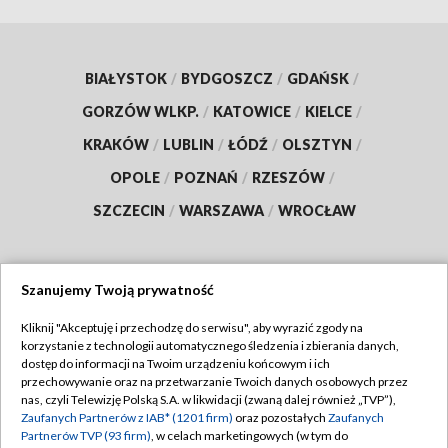
BIAŁYSTOK
/
BYDGOSZCZ
/
GDAŃSK
/
GORZÓW WLKP.
/
KATOWICE
/
KIELCE
/
KRAKÓW
/
LUBLIN
/
ŁÓDŹ
/
OLSZTYN
/
OPOLE
/
POZNAŃ
/
RZESZÓW
/
SZCZECIN
/
WARSZAWA
/
WROCŁAW
Szanujemy Twoją prywatność
Dołącz do nas:
Kliknij "Akceptuję i przechodzę do serwisu", aby wyrazić zgody na
korzystanie z technologii automatycznego śledzenia i zbierania danych,
TVP
dostęp do informacji na Twoim urządzeniu końcowym i ich
Abonament TVP
przechowywanie oraz na przetwarzanie Twoich danych osobowych przez
Regulamin TVP
nas, czyli Telewizję Polską S.A. w likwidacji (zwaną dalej również „TVP”),
Emisja w TVP
Zaufanych Partnerów z IAB* (1201 firm)
oraz pozostałych
Zaufanych
Polityka prywatności
Partnerów TVP (93 firm)
, w celach marketingowych (w tym do
Centrum informacji TVP