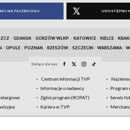
NIJ NA FACEBOOKU
UDOSTĘPNIJ 
SZCZ
/
GDAŃSK
/
GORZÓW WLKP.
/
KATOWICE
/
KIELCE
/
KRA
N
/
OPOLE
/
POZNAŃ
/
RZESZÓW
/
SZCZECIN
/
WARSZAWA
/
W
Dołącz do nas:
Centrum informacji TVP
Naziemna
Informacje o nadawcy
Program d
zetargowe
Zgłoś program (ROPAT)
Serwis fo
wizyjna
Kariera w TVP
Merchandi