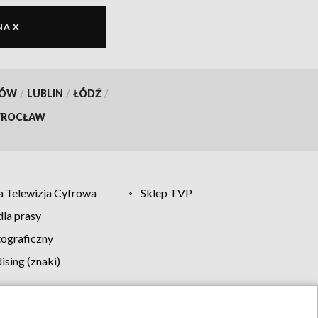
NA X
KÓW
/
LUBLIN
/
ŁÓDŹ
/
ROCŁAW
 Telewizja Cyfrowa
Sklep TVP
la prasy
tograficzny
sing (znaki)