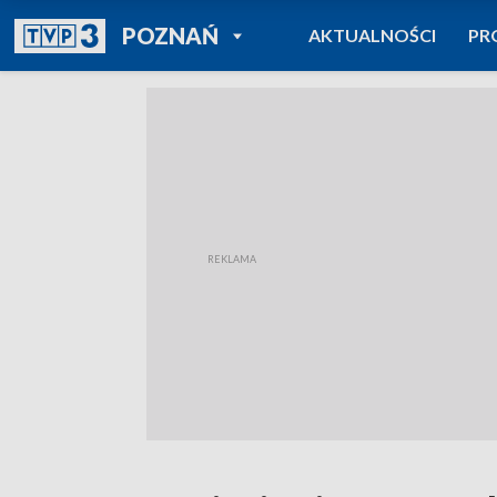
POWRÓT DO
POZNAŃ
AKTUALNOŚCI
PR
TVP REGIONY