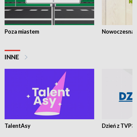
Poza miastem
Nowoczesna 
INNE
TalentAsy
Dzień z TVP3