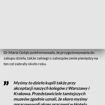
będzie otwarte do godz. 20.
Prezentacja "Wieczoru letniego" w Muzeum Narodowym w
Poznaniu poprzedza wielką monograficzną wystawę Józefa
Chełmońskiego, która odbędzie się w Muzeum Narodowym
w Warszawie (26.09.2024 - 26.01.2025), w Muzeum
Narodowym w Poznaniu (2.03.2025 - 29.06.2025) i w
Muzeum Narodowym w Krakowie (8.08.2025 - 30.11.2025).
Dr Maria Gołąb poinformowała, że przygotowywania do
zakupu dzieła, także zabiegi o zabezpieczenie pieniędzy na
ten cel zabrały około roku.
Myśmy to dzieło kupili także przy
akceptacji naszych kolegów z Warszawy i
Krakowa. Przedstawiciele tamtejszych
muzeów zgodnie uznali, że skoro myśmy
opracowywali okres pracowni w Hotelu