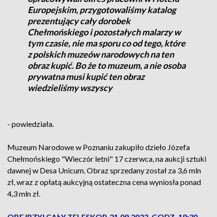
Europejskim, przygotowaliśmy katalog
prezentujący cały dorobek
Chełmońskiego i pozostałych malarzy w
tym czasie, nie ma sporu co od tego, które
z polskich muzeów narodowych na ten
obraz kupić. Bo że to muzeum, a nie osoba
prywatna musi kupić ten obraz
wiedzieliśmy wszyscy
- powiedziała.
Muzeum Narodowe w Poznaniu zakupiło dzieło Józefa
Chełmońskiego "Wieczór letni" 17 czerwca, na aukcji sztuki
dawnej w Desa Unicum. Obraz sprzedany został za 3,6 mln
zł, wraz z opłatą aukcyjną ostateczna cena wyniosła ponad
4,3 mln zł.
OBEJRZYJ CAŁY TELESKOP, 21.09.2023, GODZ. 18:30