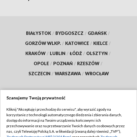
BIAŁYSTOK
/
BYDGOSZCZ
/
GDAŃSK
/
GORZÓW WLKP.
/
KATOWICE
/
KIELCE
/
KRAKÓW
/
LUBLIN
/
ŁÓDŹ
/
OLSZTYN
/
OPOLE
/
POZNAŃ
/
RZESZÓW
/
SZCZECIN
/
WARSZAWA
/
WROCŁAW
Szanujemy Twoją prywatność
Dołącz do nas:
Kliknij "Akceptuję i przechodzę do serwisu", aby wyrazić zgody na
korzystanie z technologii automatycznego śledzenia i zbierania danych,
TVP
dostęp do informacji na Twoim urządzeniu końcowym i ich
Abonament TVP
przechowywanie oraz na przetwarzanie Twoich danych osobowych przez
Regulamin TVP
nas, czyli Telewizję Polską S.A. w likwidacji (zwaną dalej również „TVP”),
Emisja w TVP
Zaufanych Partnerów z IAB* (1201 firm)
oraz pozostałych
Zaufanych