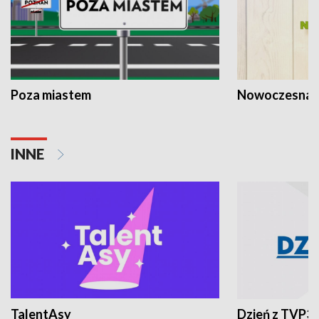
Poza miastem
Nowoczesna 
INNE
TalentAsy
Dzień z TVP3