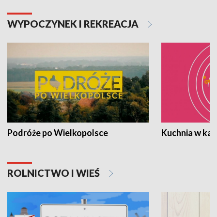
WYPOCZYNEK I REKREACJA
Podróże po Wielkopolsce
Kuchnia w ka
ROLNICTWO I WIEŚ