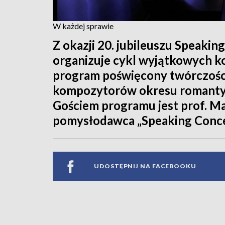
W każdej sprawie
Z okazji 20. jubileuszu Speakin
organizuje cykl wyjątkowych k
program poświęcony twórczości
kompozytorów okresu romanty
Gościem programu jest prof. Ma
pomysłodawca „Speaking Conce
UDOSTĘPNIJ NA FACEBOOKU