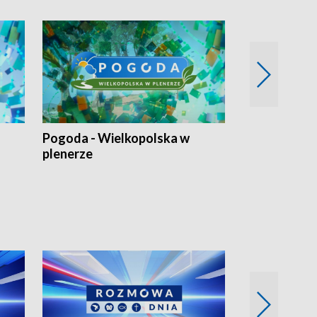
Pogoda - Wielkopolska w
Eko prognoza
plenerze