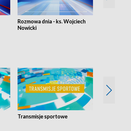
Rozmowa dnia - ks. Wojciech
Euro Fakty
Nowicki
Transmisje sportowe
Reportaże s