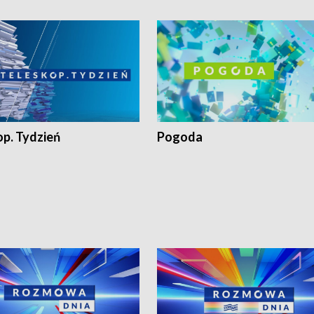
op. Tydzień
Pogoda