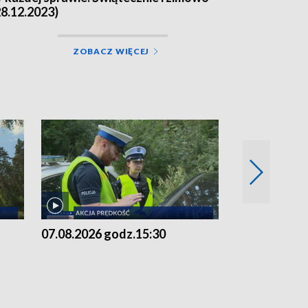
28.12.2023)
ZOBACZ WIĘCEJ
07.08.2026 godz.15:30
06.08.2026 g