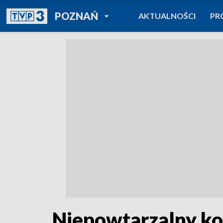
POWRÓT DO
POZNAŃ
AKTUALNOŚCI
PR
TVP REGIONY
Niepowtarzalny ko