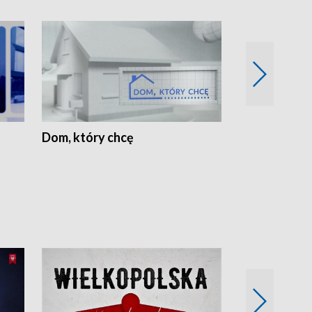
Dom, który chcę
Biznes Wielk