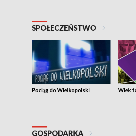
SPOŁECZEŃSTWO
Pociąg do Wielkopolski
Wiek to
GOSPODARKA