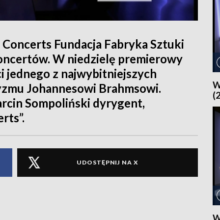
g Concerts Fundacja Fabryka Sztuki
oncertów. W niedzielę premierowy
 jednego z najwybitniejszych
W
zmu Johannesowi Brahmsowi.
(
rcin Sompoliński dyrygent,
rts”.
UDOSTĘPNIJ NA X
W