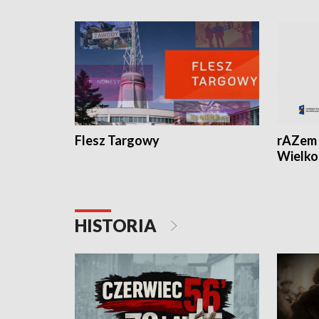
Flesz Targowy
rAZem 
Wielko
HISTORIA