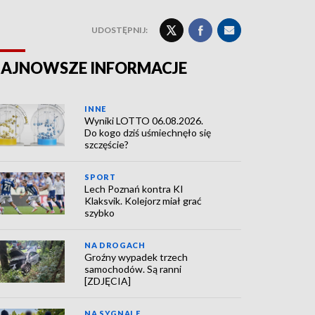
UDOSTĘPNIJ:
AJNOWSZE INFORMACJE
INNE
Wyniki LOTTO 06.08.2026.
Do kogo dziś uśmiechnęło się
szczęście?
SPORT
Lech Poznań kontra KI
Klaksvik. Kolejorz miał grać
szybko
NA DROGACH
Groźny wypadek trzech
samochodów. Są ranni
[ZDJĘCIA]
NA SYGNALE