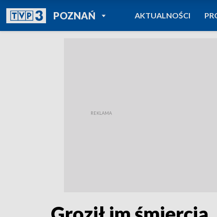
POWRÓT DO
POZNAŃ
AKTUALNOŚCI
PR
TVP REGIONY
Groził im śmiercią