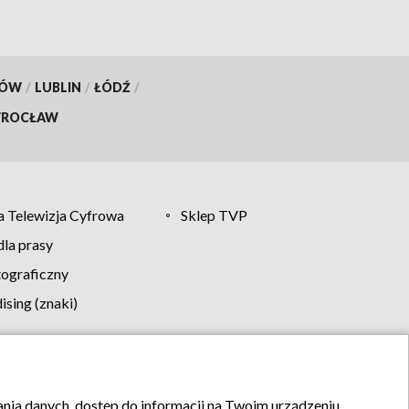
KÓW
/
LUBLIN
/
ŁÓDŹ
/
ROCŁAW
 Telewizja Cyfrowa
Sklep TVP
la prasy
tograficzny
sing (znaki)
klamy
Kontakt
rania danych, dostęp do informacji na Twoim urządzeniu