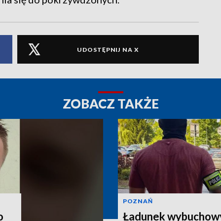
UDOSTĘPNIJ NA X
ZOBACZ TAKŻE
POZNAŃ
o
Ładunek wybuchow