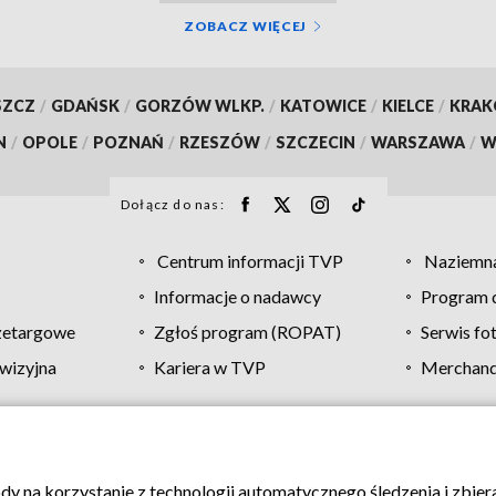
ZOBACZ WIĘCEJ
SZCZ
/
GDAŃSK
/
GORZÓW WLKP.
/
KATOWICE
/
KIELCE
/
KRA
N
/
OPOLE
/
POZNAŃ
/
RZESZÓW
/
SZCZECIN
/
WARSZAWA
/
W
Dołącz do nas:
Centrum informacji TVP
Naziemna
Informacje o nadawcy
Program d
zetargowe
Zgłoś program (ROPAT)
Serwis fo
wizyjna
Kariera w TVP
Merchandi
Polityka prywatności
Moje zgody
Pomoc
Biuro re
ody na korzystanie z technologii automatycznego śledzenia i zbie