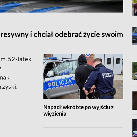
resywny i chciał odebrać życie swoim
m. 52-latek
z
dnak
rzyski.
Napadł wkrótce po wyjściu z
więzienia