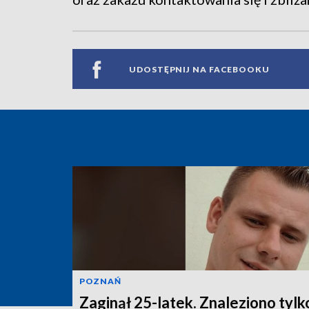
UDOSTĘPNIJ NA FACEBOOKU
POZNAŃ
Zaginął 25-latek. Znaleziono tylk