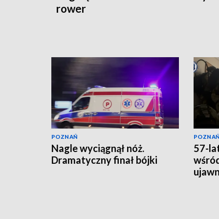
rower
POZNAŃ
POZNA
Nagle wyciągnął nóż.
57-la
Dramatyczny finał bójki
wśród
ujawni
lata