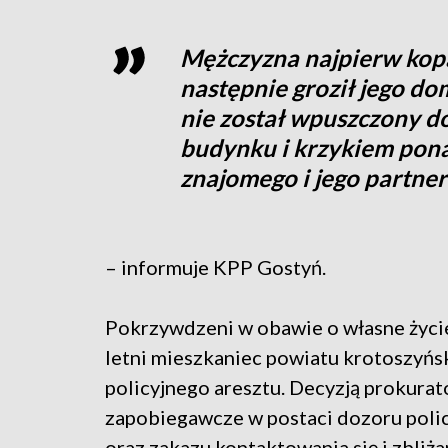
Mężczyzna najpierw kopa
następnie groził jego do
nie został wpuszczony d
budynku i krzykiem pona
znajomego i jego partner
– informuje KPP Gostyń.
Pokrzywdzeni w obawie o własne życie
letni mieszkaniec powiatu krotoszyńs
policyjnego aresztu. Decyzją prokur
zapobiegawcze w postaci dozoru polic
oraz zakazu kontaktowania się i zbliż