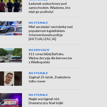
Ładunek wybuchowy pod
samochodem. Wiadomo, kto
miał go podłożyć
NA SYGNALE
Miał zaczepiać nastolatkę nad
popularnym kąpieliskiem.
Interweniowała policja
[AKTUALIZACJA]
NA DROGACH
S11 coraz bliżej Bałtyku.
Ważna decyzja dla kierowców
z Wielkopolski
NA SYGNALE
Zaginął 25-latek. Znaleziono
tylko rower
NA SYGNALE
Nagle wyciągnął nóż.
Dramatyczny finał bójki