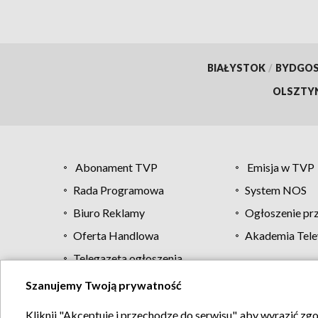
BIAŁYSTOK
/
BYDGO
OLSZTY
Abonament TVP
Emisja w TVP
Rada Programowa
System NOS
Biuro Reklamy
Ogłoszenie pr
Oferta Handlowa
Akademia Tele
Telegazeta ogłoszenia
Szanujemy Twoją prywatność
Regulamin TVP
Kliknij "Akceptuję i przechodzę do serwisu", aby wyrazić zg