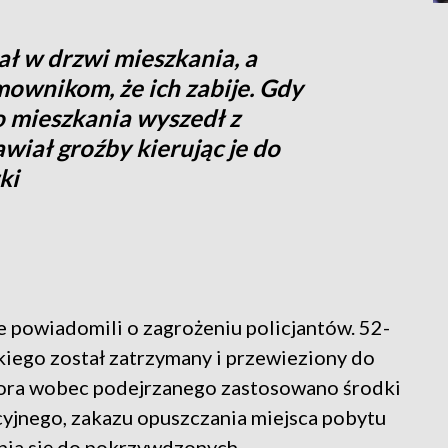
ł w drzwi mieszkania, a
mownikom, że ich zabije. Gdy
o mieszkania wyszedł z
wiał groźby kierując je do
ki
 powiadomili o zagrożeniu policjantów. 52-
kiego został zatrzymany i przewieziony do
atora wobec podejrzanego zastosowano środki
yjnego, zakazu opuszczania miejsca pobytu
ania się do pokrzywdzonych.