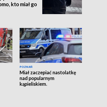
mo, kto miał go
POZNAŃ
Miał zaczepiać nastolatkę
nad popularnym
kąpieliskiem.
Interweniowała policja
[AKTUALIZACJA]