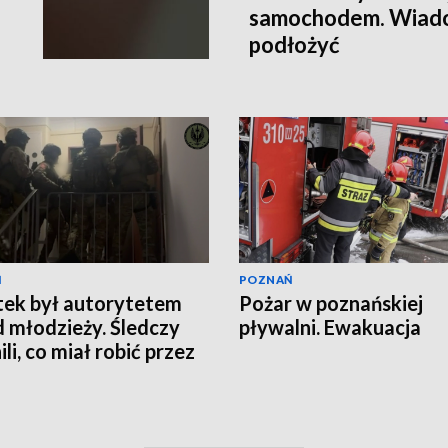
samochodem. Wiado
podłożyć
Ń
POZNAŃ
tek był autorytetem
Pożar w poznańskiej
 młodzieży. Śledczy
pływalni. Ewakuacja
li, co miał robić przez